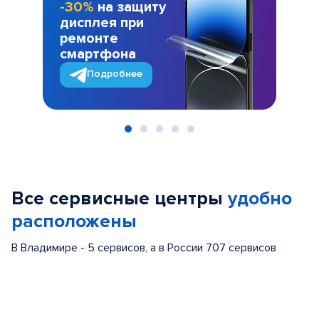
-30%
на защиту
дисплея при
ремонте
смартфона
Подробнее
Item
1
of
Все сервисные центры
удобно
5
расположены
В Владимире - 5 сервисов, а в России 707 сервисов