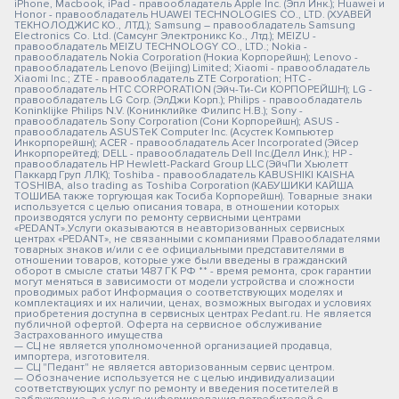
iPhone, Macbook, iPad - правообладатель Apple Inc. (Эпл Инк.); Huawei и
Honor - правообладатель HUAWEI TECHNOLOGIES CO., LTD. (ХУАВЕЙ
ТЕКНОЛОДЖИС КО., ЛТД.); Samsung – правообладатель Samsung
Electronics Co. Ltd. (Самсунг Электроникс Ко., Лтд.); MEIZU -
правообладатель MEIZU TECHNOLOGY CO., LTD.; Nokia -
правообладатель Nokia Corporation (Нокиа Корпорейшн); Lenovo -
правообладатель Lenovo (Beijing) Limited; Xiaomi - правообладатель
Xiaomi Inc.; ZTE - правообладатель ZTE Corporation; HTC -
правообладатель HTC CORPORATION (Эйч-Ти-Си КОРПОРЕЙШН); LG -
правообладатель LG Corp. (ЭлДжи Корп.); Philips - правообладатель
Koninklijke Philips N.V. (Конинклийке Филипс Н.В.); Sony -
правообладатель Sony Corporation (Сони Корпорейшн); ASUS -
правообладатель ASUSTeK Computer Inc. (Асустек Компьютер
Инкорпорейшн); ACER - правообладатель Acer Incorporated (Эйсер
Инкорпорейтед); DELL - правообладатель Dell Inc.(Делл Инк.); HP -
правообладатель HP Hewlett-Packard Group LLC (ЭйчПи Хьюлетт
Паккард Груп ЛЛК); Toshiba - правообладатель KABUSHIKI KAISHA
TOSHIBA, also trading as Toshiba Corporation (КАБУШИКИ КАЙША
ТОШИБА также торгующая как Тосиба Корпорейшн). Товарные знаки
используется с целью описания товара, в отношении которых
производятся услуги по ремонту сервисными центрами
«PEDANT».Услуги оказываются в неавторизованных сервисных
центрах «PEDANT», не связанными с компаниями Правообладателями
товарных знаков и/или с ее официальными представителями в
отношении товаров, которые уже были введены в гражданский
оборот в смысле статьи 1487 ГК РФ ** - время ремонта, срок гарантии
могут меняться в зависимости от модели устройства и сложности
проводимых работ Информация о соответствующих моделях и
комплектациях и их наличии, ценах, возможных выгодах и условиях
приобретения доступна в сервисных центрах Pedant.ru. Не является
публичной офертой. Оферта на сервисное обслуживание
Застрахованного имущества
— СЦ не является уполномоченной организацией продавца,
импортера, изготовителя.
— СЦ "Педант" не является авторизованным сервис центром.
— Обозначение используется не с целью индивидуализации
соответствующих услуг по ремонту и введения посетителей в