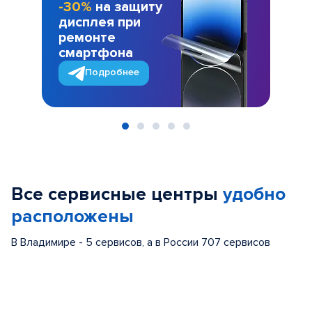
-30%
на защиту
дисплея при
ремонте
смартфона
Подробнее
Item
1
of
Все сервисные центры
удобно
5
расположены
В Владимире - 5 сервисов, а в России 707 сервисов