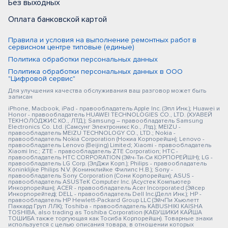
Без выходных
Оплата банковской картой
Правила и условия на выполнение ремонтных работ в
сервисном центре типовые (единые)
Политика обработки персональных данных
Политика обработки персональных данных в ООО
"Цифровой сервис"
Для улучшения качества обслуживания ваш разговор может быть
записан
iPhone, Macbook, iPad - правообладатель Apple Inc. (Эпл Инк.); Huawei и
Honor - правообладатель HUAWEI TECHNOLOGIES CO., LTD. (ХУАВЕЙ
ТЕКНОЛОДЖИС КО., ЛТД.); Samsung – правообладатель Samsung
Electronics Co. Ltd. (Самсунг Электроникс Ко., Лтд.); MEIZU -
правообладатель MEIZU TECHNOLOGY CO., LTD.; Nokia -
правообладатель Nokia Corporation (Нокиа Корпорейшн); Lenovo -
правообладатель Lenovo (Beijing) Limited; Xiaomi - правообладатель
Xiaomi Inc.; ZTE - правообладатель ZTE Corporation; HTC -
правообладатель HTC CORPORATION (Эйч-Ти-Си КОРПОРЕЙШН); LG -
правообладатель LG Corp. (ЭлДжи Корп.); Philips - правообладатель
Koninklijke Philips N.V. (Конинклийке Филипс Н.В.); Sony -
правообладатель Sony Corporation (Сони Корпорейшн); ASUS -
правообладатель ASUSTeK Computer Inc. (Асустек Компьютер
Инкорпорейшн); ACER - правообладатель Acer Incorporated (Эйсер
Инкорпорейтед); DELL - правообладатель Dell Inc.(Делл Инк.); HP -
правообладатель HP Hewlett-Packard Group LLC (ЭйчПи Хьюлетт
Паккард Груп ЛЛК); Toshiba - правообладатель KABUSHIKI KAISHA
TOSHIBA, also trading as Toshiba Corporation (КАБУШИКИ КАЙША
ТОШИБА также торгующая как Тосиба Корпорейшн). Товарные знаки
используется с целью описания товара, в отношении которых