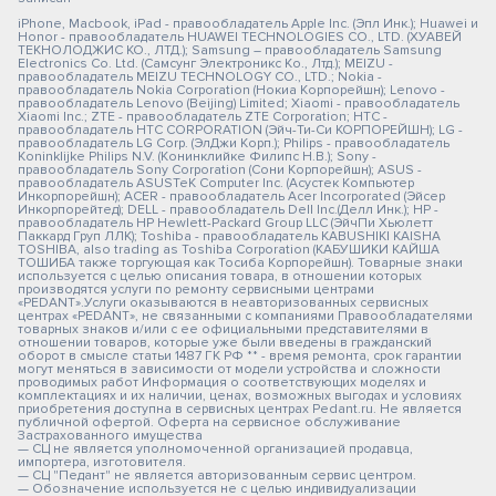
iPhone, Macbook, iPad - правообладатель Apple Inc. (Эпл Инк.); Huawei и
Honor - правообладатель HUAWEI TECHNOLOGIES CO., LTD. (ХУАВЕЙ
ТЕКНОЛОДЖИС КО., ЛТД.); Samsung – правообладатель Samsung
Electronics Co. Ltd. (Самсунг Электроникс Ко., Лтд.); MEIZU -
правообладатель MEIZU TECHNOLOGY CO., LTD.; Nokia -
правообладатель Nokia Corporation (Нокиа Корпорейшн); Lenovo -
правообладатель Lenovo (Beijing) Limited; Xiaomi - правообладатель
Xiaomi Inc.; ZTE - правообладатель ZTE Corporation; HTC -
правообладатель HTC CORPORATION (Эйч-Ти-Си КОРПОРЕЙШН); LG -
правообладатель LG Corp. (ЭлДжи Корп.); Philips - правообладатель
Koninklijke Philips N.V. (Конинклийке Филипс Н.В.); Sony -
правообладатель Sony Corporation (Сони Корпорейшн); ASUS -
правообладатель ASUSTeK Computer Inc. (Асустек Компьютер
Инкорпорейшн); ACER - правообладатель Acer Incorporated (Эйсер
Инкорпорейтед); DELL - правообладатель Dell Inc.(Делл Инк.); HP -
правообладатель HP Hewlett-Packard Group LLC (ЭйчПи Хьюлетт
Паккард Груп ЛЛК); Toshiba - правообладатель KABUSHIKI KAISHA
TOSHIBA, also trading as Toshiba Corporation (КАБУШИКИ КАЙША
ТОШИБА также торгующая как Тосиба Корпорейшн). Товарные знаки
используется с целью описания товара, в отношении которых
производятся услуги по ремонту сервисными центрами
«PEDANT».Услуги оказываются в неавторизованных сервисных
центрах «PEDANT», не связанными с компаниями Правообладателями
товарных знаков и/или с ее официальными представителями в
отношении товаров, которые уже были введены в гражданский
оборот в смысле статьи 1487 ГК РФ ** - время ремонта, срок гарантии
могут меняться в зависимости от модели устройства и сложности
проводимых работ Информация о соответствующих моделях и
комплектациях и их наличии, ценах, возможных выгодах и условиях
приобретения доступна в сервисных центрах Pedant.ru. Не является
публичной офертой. Оферта на сервисное обслуживание
Застрахованного имущества
— СЦ не является уполномоченной организацией продавца,
импортера, изготовителя.
— СЦ "Педант" не является авторизованным сервис центром.
— Обозначение используется не с целью индивидуализации