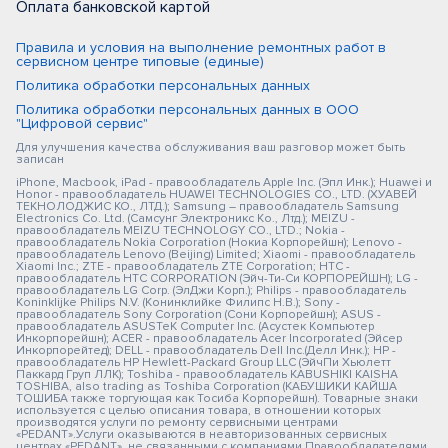
Оплата банковской картой
Правила и условия на выполнение ремонтных работ в
сервисном центре типовые (единые)
Политика обработки персональных данных
Политика обработки персональных данных в ООО
"Цифровой сервис"
Для улучшения качества обслуживания ваш разговор может быть
записан
iPhone, Macbook, iPad - правообладатель Apple Inc. (Эпл Инк.); Huawei и
Honor - правообладатель HUAWEI TECHNOLOGIES CO., LTD. (ХУАВЕЙ
ТЕКНОЛОДЖИС КО., ЛТД.); Samsung – правообладатель Samsung
Electronics Co. Ltd. (Самсунг Электроникс Ко., Лтд.); MEIZU -
правообладатель MEIZU TECHNOLOGY CO., LTD.; Nokia -
правообладатель Nokia Corporation (Нокиа Корпорейшн); Lenovo -
правообладатель Lenovo (Beijing) Limited; Xiaomi - правообладатель
Xiaomi Inc.; ZTE - правообладатель ZTE Corporation; HTC -
правообладатель HTC CORPORATION (Эйч-Ти-Си КОРПОРЕЙШН); LG -
правообладатель LG Corp. (ЭлДжи Корп.); Philips - правообладатель
Koninklijke Philips N.V. (Конинклийке Филипс Н.В.); Sony -
правообладатель Sony Corporation (Сони Корпорейшн); ASUS -
правообладатель ASUSTeK Computer Inc. (Асустек Компьютер
Инкорпорейшн); ACER - правообладатель Acer Incorporated (Эйсер
Инкорпорейтед); DELL - правообладатель Dell Inc.(Делл Инк.); HP -
правообладатель HP Hewlett-Packard Group LLC (ЭйчПи Хьюлетт
Паккард Груп ЛЛК); Toshiba - правообладатель KABUSHIKI KAISHA
TOSHIBA, also trading as Toshiba Corporation (КАБУШИКИ КАЙША
ТОШИБА также торгующая как Тосиба Корпорейшн). Товарные знаки
используется с целью описания товара, в отношении которых
производятся услуги по ремонту сервисными центрами
«PEDANT».Услуги оказываются в неавторизованных сервисных
центрах «PEDANT», не связанными с компаниями Правообладателями