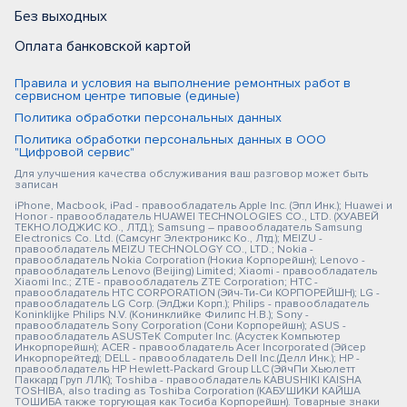
Без выходных
Оплата банковской картой
Правила и условия на выполнение ремонтных работ в
сервисном центре типовые (единые)
Политика обработки персональных данных
Политика обработки персональных данных в ООО
"Цифровой сервис"
Для улучшения качества обслуживания ваш разговор может быть
записан
iPhone, Macbook, iPad - правообладатель Apple Inc. (Эпл Инк.); Huawei и
Honor - правообладатель HUAWEI TECHNOLOGIES CO., LTD. (ХУАВЕЙ
ТЕКНОЛОДЖИС КО., ЛТД.); Samsung – правообладатель Samsung
Electronics Co. Ltd. (Самсунг Электроникс Ко., Лтд.); MEIZU -
правообладатель MEIZU TECHNOLOGY CO., LTD.; Nokia -
правообладатель Nokia Corporation (Нокиа Корпорейшн); Lenovo -
правообладатель Lenovo (Beijing) Limited; Xiaomi - правообладатель
Xiaomi Inc.; ZTE - правообладатель ZTE Corporation; HTC -
правообладатель HTC CORPORATION (Эйч-Ти-Си КОРПОРЕЙШН); LG -
правообладатель LG Corp. (ЭлДжи Корп.); Philips - правообладатель
Koninklijke Philips N.V. (Конинклийке Филипс Н.В.); Sony -
правообладатель Sony Corporation (Сони Корпорейшн); ASUS -
правообладатель ASUSTeK Computer Inc. (Асустек Компьютер
Инкорпорейшн); ACER - правообладатель Acer Incorporated (Эйсер
Инкорпорейтед); DELL - правообладатель Dell Inc.(Делл Инк.); HP -
правообладатель HP Hewlett-Packard Group LLC (ЭйчПи Хьюлетт
Паккард Груп ЛЛК); Toshiba - правообладатель KABUSHIKI KAISHA
TOSHIBA, also trading as Toshiba Corporation (КАБУШИКИ КАЙША
ТОШИБА также торгующая как Тосиба Корпорейшн). Товарные знаки