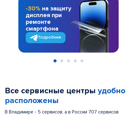
-30%
на защиту
дисплея при
ремонте
смартфона
Подробнее
Item
1
of
Все сервисные центры
удобно
5
расположены
В Владимире - 5 сервисов, а в России 707 сервисов