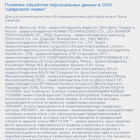
Политика обработки персональных данных в ООО
"Цифровой сервис"
Для улучшения качества обслуживания ваш разговор может быть
записан
iPhone, Macbook, iPad - правообладатель Apple Inc. (Эпл Инк.); Huawei и
Honor - правообладатель HUAWEI TECHNOLOGIES CO., LTD. (ХУАВЕЙ
ТЕКНОЛОДЖИС КО., ЛТД.); Samsung – правообладатель Samsung
Electronics Co. Ltd. (Самсунг Электроникс Ко., Лтд.); MEIZU -
правообладатель MEIZU TECHNOLOGY CO., LTD.; Nokia -
правообладатель Nokia Corporation (Нокиа Корпорейшн); Lenovo -
правообладатель Lenovo (Beijing) Limited; Xiaomi - правообладатель
Xiaomi Inc.; ZTE - правообладатель ZTE Corporation; HTC -
правообладатель HTC CORPORATION (Эйч-Ти-Си КОРПОРЕЙШН); LG -
правообладатель LG Corp. (ЭлДжи Корп.); Philips - правообладатель
Koninklijke Philips N.V. (Конинклийке Филипс Н.В.); Sony -
правообладатель Sony Corporation (Сони Корпорейшн); ASUS -
правообладатель ASUSTeK Computer Inc. (Асустек Компьютер
Инкорпорейшн); ACER - правообладатель Acer Incorporated (Эйсер
Инкорпорейтед); DELL - правообладатель Dell Inc.(Делл Инк.); HP -
правообладатель HP Hewlett-Packard Group LLC (ЭйчПи Хьюлетт
Паккард Груп ЛЛК); Toshiba - правообладатель KABUSHIKI KAISHA
TOSHIBA, also trading as Toshiba Corporation (КАБУШИКИ КАЙША
ТОШИБА также торгующая как Тосиба Корпорейшн). Товарные знаки
используется с целью описания товара, в отношении которых
производятся услуги по ремонту сервисными центрами
«PEDANT».Услуги оказываются в неавторизованных сервисных
центрах «PEDANT», не связанными с компаниями Правообладателями
товарных знаков и/или с ее официальными представителями в
отношении товаров, которые уже были введены в гражданский
оборот в смысле статьи 1487 ГК РФ ** - время ремонта, срок гарантии
могут меняться в зависимости от модели устройства и сложности
проводимых работ Информация о соответствующих моделях и
комплектациях и их наличии, ценах, возможных выгодах и условиях
приобретения доступна в сервисных центрах Pedant.ru. Не является