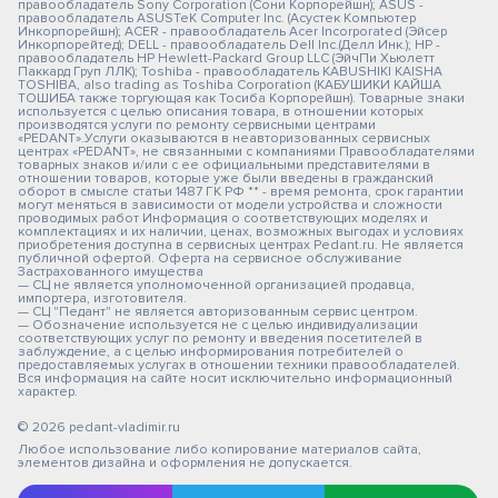
правообладатель Sony Corporation (Сони Корпорейшн); ASUS -
правообладатель ASUSTeK Computer Inc. (Асустек Компьютер
Инкорпорейшн); ACER - правообладатель Acer Incorporated (Эйсер
Инкорпорейтед); DELL - правообладатель Dell Inc.(Делл Инк.); HP -
правообладатель HP Hewlett-Packard Group LLC (ЭйчПи Хьюлетт
Паккард Груп ЛЛК); Toshiba - правообладатель KABUSHIKI KAISHA
TOSHIBA, also trading as Toshiba Corporation (КАБУШИКИ КАЙША
ТОШИБА также торгующая как Тосиба Корпорейшн). Товарные знаки
используется с целью описания товара, в отношении которых
производятся услуги по ремонту сервисными центрами
«PEDANT».Услуги оказываются в неавторизованных сервисных
центрах «PEDANT», не связанными с компаниями Правообладателями
товарных знаков и/или с ее официальными представителями в
отношении товаров, которые уже были введены в гражданский
оборот в смысле статьи 1487 ГК РФ ** - время ремонта, срок гарантии
могут меняться в зависимости от модели устройства и сложности
проводимых работ Информация о соответствующих моделях и
комплектациях и их наличии, ценах, возможных выгодах и условиях
приобретения доступна в сервисных центрах Pedant.ru. Не является
публичной офертой. Оферта на сервисное обслуживание
Застрахованного имущества
— СЦ не является уполномоченной организацией продавца,
импортера, изготовителя.
— СЦ "Педант" не является авторизованным сервис центром.
— Обозначение используется не с целью индивидуализации
соответствующих услуг по ремонту и введения посетителей в
заблуждение, а с целью информирования потребителей о
предоставляемых услугах в отношении техники правообладателей.
Вся информация на сайте носит исключительно информационный
характер.
© 2026 pedant-vladimir.ru
Любое использование либо копирование материалов сайта,
элементов дизайна и оформления не допускается.