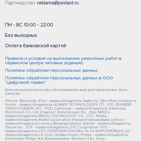
Партнерство:
reklama@pedant.ru
ПН - ВС 10:00 - 22:00
Без выходных
Оплата банковской картой
Правила и условия на выполнение ремонтных работ в
сервисном центре типовые (единые)
Политика обработки персональных данных
Политика обработки персональных данных в ООО
"Цифровой сервис"
Для улучшения качества обслуживания ваш разговор может быть
записан
iPhone, Macbook, iPad - правообладатель Apple Inc. (Эпл Инк.); Huawei и
Honor - правообладатель HUAWEI TECHNOLOGIES CO., LTD. (ХУАВЕЙ
ТЕКНОЛОДЖИС КО., ЛТД.); Samsung – правообладатель Samsung
Electronics Co. Ltd. (Самсунг Электроникс Ко., Лтд.); MEIZU -
правообладатель MEIZU TECHNOLOGY CO., LTD.; Nokia -
правообладатель Nokia Corporation (Нокиа Корпорейшн); Lenovo -
правообладатель Lenovo (Beijing) Limited; Xiaomi - правообладатель
Xiaomi Inc.; ZTE - правообладатель ZTE Corporation; HTC -
правообладатель HTC CORPORATION (Эйч-Ти-Си КОРПОРЕЙШН); LG -
правообладатель LG Corp. (ЭлДжи Корп.); Philips - правообладатель
Koninklijke Philips N.V. (Конинклийке Филипс Н.В.); Sony -