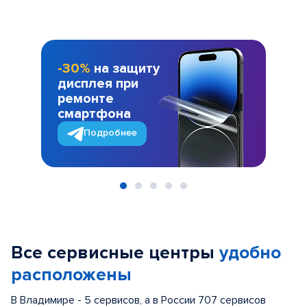
-30%
на защиту
дисплея при
ремонте
смартфона
Подробнее
Item
1
of
Все сервисные центры
удобно
5
расположены
В Владимире - 5 сервисов, а в России 707 сервисов