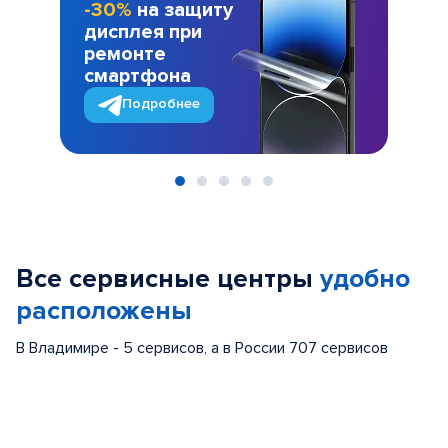
-30%
на защиту
дисплея при
ремонте
смартфона
Подробнее
Item
1
of
Все сервисные центры
удобно
5
расположены
В Владимире - 5 сервисов, а в России 707 сервисов