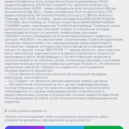
правообладатель Sony Corporation (Сони Корпорейшн); ASUS -
правообладатель ASUSTeK Computer Inc. (Асустек Компьютер
Инкорпорейшн); ACER - правообладатель Acer Incorporated (Эйсер
Инкорпорейтед); DELL - правообладатель Dell Inc.(Делл Инк.); HP -
правообладатель HP Hewlett-Packard Group LLC (ЭйчПи Хьюлетт
Паккард Груп ЛЛК); Toshiba - правообладатель KABUSHIKI KAISHA
TOSHIBA, also trading as Toshiba Corporation (КАБУШИКИ КАЙША
ТОШИБА также торгующая как Тосиба Корпорейшн). Товарные знаки
используется с целью описания товара, в отношении которых
производятся услуги по ремонту сервисными центрами
«PEDANT».Услуги оказываются в неавторизованных сервисных
центрах «PEDANT», не связанными с компаниями Правообладателями
товарных знаков и/или с ее официальными представителями в
отношении товаров, которые уже были введены в гражданский
оборот в смысле статьи 1487 ГК РФ ** - время ремонта, срок гарантии
могут меняться в зависимости от модели устройства и сложности
проводимых работ Информация о соответствующих моделях и
комплектациях и их наличии, ценах, возможных выгодах и условиях
приобретения доступна в сервисных центрах Pedant.ru. Не является
публичной офертой. Оферта на сервисное обслуживание
Застрахованного имущества
— СЦ не является уполномоченной организацией продавца,
импортера, изготовителя.
— СЦ "Педант" не является авторизованным сервис центром.
— Обозначение используется не с целью индивидуализации
соответствующих услуг по ремонту и введения посетителей в
заблуждение, а с целью информирования потребителей о
предоставляемых услугах в отношении техники правообладателей.
Вся информация на сайте носит исключительно информационный
характер.
© 2026 pedant-vladimir.ru
Любое использование либо копирование материалов сайта,
элементов дизайна и оформления не допускается.