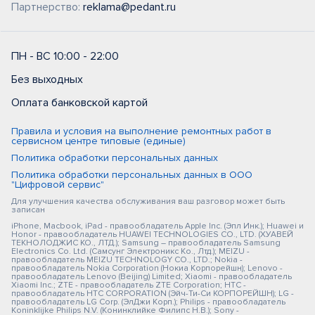
Партнерство:
reklama@pedant.ru
ПН - ВС 10:00 - 22:00
Без выходных
Оплата банковской картой
Правила и условия на выполнение ремонтных работ в
сервисном центре типовые (единые)
Политика обработки персональных данных
Политика обработки персональных данных в ООО
"Цифровой сервис"
Для улучшения качества обслуживания ваш разговор может быть
записан
iPhone, Macbook, iPad - правообладатель Apple Inc. (Эпл Инк.); Huawei и
Honor - правообладатель HUAWEI TECHNOLOGIES CO., LTD. (ХУАВЕЙ
ТЕКНОЛОДЖИС КО., ЛТД.); Samsung – правообладатель Samsung
Electronics Co. Ltd. (Самсунг Электроникс Ко., Лтд.); MEIZU -
правообладатель MEIZU TECHNOLOGY CO., LTD.; Nokia -
правообладатель Nokia Corporation (Нокиа Корпорейшн); Lenovo -
правообладатель Lenovo (Beijing) Limited; Xiaomi - правообладатель
Xiaomi Inc.; ZTE - правообладатель ZTE Corporation; HTC -
правообладатель HTC CORPORATION (Эйч-Ти-Си КОРПОРЕЙШН); LG -
правообладатель LG Corp. (ЭлДжи Корп.); Philips - правообладатель
Koninklijke Philips N.V. (Конинклийке Филипс Н.В.); Sony -