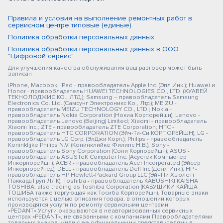
Правила и условия на выполнение ремонтных работ в
сервисном центре типовые (единые)
Политика обработки персональных данных
Политика обработки персональных данных в ООО
"Цифровой сервис"
Для улучшения качества обслуживания ваш разговор может быть
записан
iPhone, Macbook, iPad - правообладатель Apple Inc. (Эпл Инк.); Huawei и
Honor - правообладатель HUAWEI TECHNOLOGIES CO., LTD. (ХУАВЕЙ
ТЕКНОЛОДЖИС КО., ЛТД.); Samsung – правообладатель Samsung
Electronics Co. Ltd. (Самсунг Электроникс Ко., Лтд.); MEIZU -
правообладатель MEIZU TECHNOLOGY CO., LTD.; Nokia -
правообладатель Nokia Corporation (Нокиа Корпорейшн); Lenovo -
правообладатель Lenovo (Beijing) Limited; Xiaomi - правообладатель
Xiaomi Inc.; ZTE - правообладатель ZTE Corporation; HTC -
правообладатель HTC CORPORATION (Эйч-Ти-Си КОРПОРЕЙШН); LG -
правообладатель LG Corp. (ЭлДжи Корп.); Philips - правообладатель
Koninklijke Philips N.V. (Конинклийке Филипс Н.В.); Sony -
правообладатель Sony Corporation (Сони Корпорейшн); ASUS -
правообладатель ASUSTeK Computer Inc. (Асустек Компьютер
Инкорпорейшн); ACER - правообладатель Acer Incorporated (Эйсер
Инкорпорейтед); DELL - правообладатель Dell Inc.(Делл Инк.); HP -
правообладатель HP Hewlett-Packard Group LLC (ЭйчПи Хьюлетт
Паккард Груп ЛЛК); Toshiba - правообладатель KABUSHIKI KAISHA
TOSHIBA, also trading as Toshiba Corporation (КАБУШИКИ КАЙША
ТОШИБА также торгующая как Тосиба Корпорейшн). Товарные знаки
используется с целью описания товара, в отношении которых
производятся услуги по ремонту сервисными центрами
«PEDANT».Услуги оказываются в неавторизованных сервисных
центрах «PEDANT», не связанными с компаниями Правообладателями
товарных знаков и/или с ее официальными представителями в