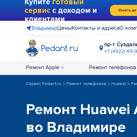
Купите
готовый
сервис
с доходом и
Узнать де
клиентами
Цены
Контакты и адреса
О ком
Владимир
пр-т Суздал
+7 (4922) 49-
ГМ "Ашан"
+7 (4922) 27
Ремонт
Apple
Ремонт
телефонов
Сервис Pedant.ru
Ремонт телефонов
Huawei
Ре
Ремонт Huawei 
во Владимире