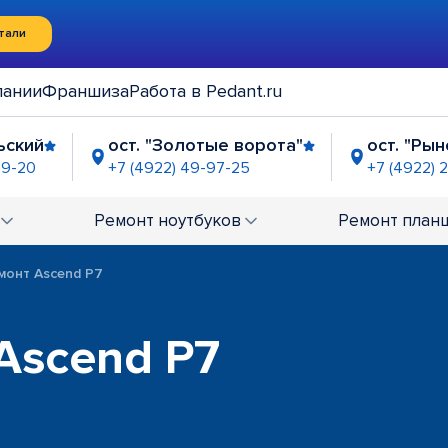
тали
пании
Франшиза
Работа в Pedant.ru
ьский
ост. "Золотые ворота"
ост. "Ры
99-20
+7 (4922) 49-97-25
+7 (4922) 
-63-21
Ремонт
ноутбуков
Ремонт
план
монт Ascend P7
Ascend P7