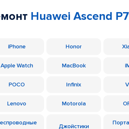
емонт
Huawei Ascend P7
iPhone
Honor
Xi
Apple Watch
MacBook
i
POCO
Infinix
V
Lenovo
Motorola
O
еспроводные
Порт
Джойстики