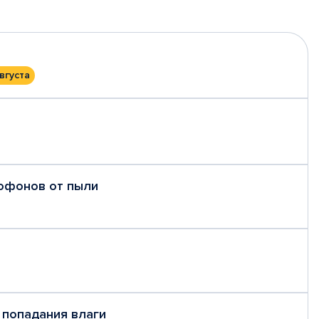
вгуста
рофонов от пыли
 попадания влаги