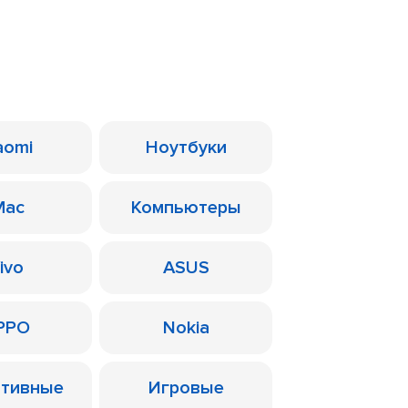
aomi
Ноутбуки
Mac
Компьютеры
ivo
ASUS
PPO
Nokia
ативные
Игровые