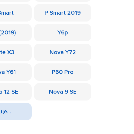
Smart
P Smart 2019
(2019)
Y6p
te X3
Nova Y72
a Y61
P60 Pro
a 12 SE
Nova 9 SE
ще...