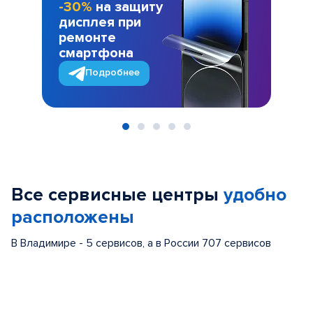
-30%
на защиту
дисплея при
ремонте
смартфона
Подробнее
Item
1
of
Все сервисные центры
удобно
5
расположены
В Владимире - 5 сервисов, а в России 707 сервисов