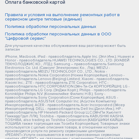
Оплата банковской картой
Правила и условия на выполнение ремонтных работ в
сервисном центре типовые (единые)
Политика обработки персональных данных
Политика обработки персональных данных в ООО
"Цифровой сервис"
Для улучшения качества обслуживания ваш разговор может быть
записан
iPhone, Macbook, iPad - правообладатель Apple Inc. (Эпл Инк.); Huawei и
Honor - правообладатель HUAWEI TECHNOLOGIES CO., LTD. (ХУАВЕЙ
ТЕКНОЛОДЖИС КО., ЛТД.); Samsung – правообладатель Samsung
Electronics Co. Ltd. (Самсунг Электроникс Ко., Лтд.); MEIZU -
правообладатель MEIZU TECHNOLOGY CO., LTD.; Nokia -
правообладатель Nokia Corporation (Нокиа Корпорейшн); Lenovo -
правообладатель Lenovo (Beijing) Limited; Xiaomi - правообладатель
Xiaomi Inc.; ZTE - правообладатель ZTE Corporation; HTC -
правообладатель HTC CORPORATION (Эйч-Ти-Си КОРПОРЕЙШН); LG -
правообладатель LG Corp. (ЭлДжи Корп.); Philips - правообладатель
Koninklijke Philips N.V. (Конинклийке Филипс Н.В.); Sony -
правообладатель Sony Corporation (Сони Корпорейшн); ASUS -
правообладатель ASUSTeK Computer Inc. (Асустек Компьютер
Инкорпорейшн); ACER - правообладатель Acer Incorporated (Эйсер
Инкорпорейтед); DELL - правообладатель Dell Inc.(Делл Инк.); HP -
правообладатель HP Hewlett-Packard Group LLC (ЭйчПи Хьюлетт
Паккард Груп ЛЛК); Toshiba - правообладатель KABUSHIKI KAISHA
TOSHIBA, also trading as Toshiba Corporation (КАБУШИКИ КАЙША
ТОШИБА также торгующая как Тосиба Корпорейшн). Товарные знаки
используется с целью описания товара, в отношении которых
производятся услуги по ремонту сервисными центрами
«PEDANT».Услуги оказываются в неавторизованных сервисных
центрах «PEDANT», не связанными с компаниями Правообладателями