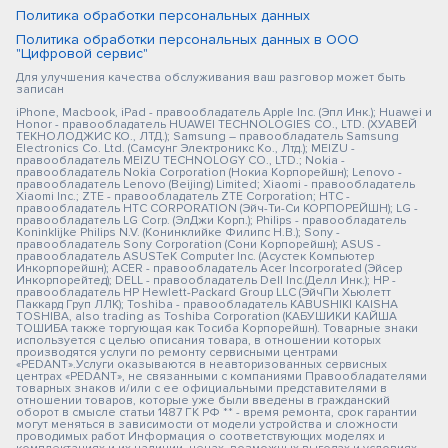
Политика обработки персональных данных
Политика обработки персональных данных в ООО
"Цифровой сервис"
Для улучшения качества обслуживания ваш разговор может быть
записан
iPhone, Macbook, iPad - правообладатель Apple Inc. (Эпл Инк.); Huawei и
Honor - правообладатель HUAWEI TECHNOLOGIES CO., LTD. (ХУАВЕЙ
ТЕКНОЛОДЖИС КО., ЛТД.); Samsung – правообладатель Samsung
Electronics Co. Ltd. (Самсунг Электроникс Ко., Лтд.); MEIZU -
правообладатель MEIZU TECHNOLOGY CO., LTD.; Nokia -
правообладатель Nokia Corporation (Нокиа Корпорейшн); Lenovo -
правообладатель Lenovo (Beijing) Limited; Xiaomi - правообладатель
Xiaomi Inc.; ZTE - правообладатель ZTE Corporation; HTC -
правообладатель HTC CORPORATION (Эйч-Ти-Си КОРПОРЕЙШН); LG -
правообладатель LG Corp. (ЭлДжи Корп.); Philips - правообладатель
Koninklijke Philips N.V. (Конинклийке Филипс Н.В.); Sony -
правообладатель Sony Corporation (Сони Корпорейшн); ASUS -
правообладатель ASUSTeK Computer Inc. (Асустек Компьютер
Инкорпорейшн); ACER - правообладатель Acer Incorporated (Эйсер
Инкорпорейтед); DELL - правообладатель Dell Inc.(Делл Инк.); HP -
правообладатель HP Hewlett-Packard Group LLC (ЭйчПи Хьюлетт
Паккард Груп ЛЛК); Toshiba - правообладатель KABUSHIKI KAISHA
TOSHIBA, also trading as Toshiba Corporation (КАБУШИКИ КАЙША
ТОШИБА также торгующая как Тосиба Корпорейшн). Товарные знаки
используется с целью описания товара, в отношении которых
производятся услуги по ремонту сервисными центрами
«PEDANT».Услуги оказываются в неавторизованных сервисных
центрах «PEDANT», не связанными с компаниями Правообладателями
товарных знаков и/или с ее официальными представителями в
отношении товаров, которые уже были введены в гражданский
оборот в смысле статьи 1487 ГК РФ ** - время ремонта, срок гарантии
могут меняться в зависимости от модели устройства и сложности
проводимых работ Информация о соответствующих моделях и