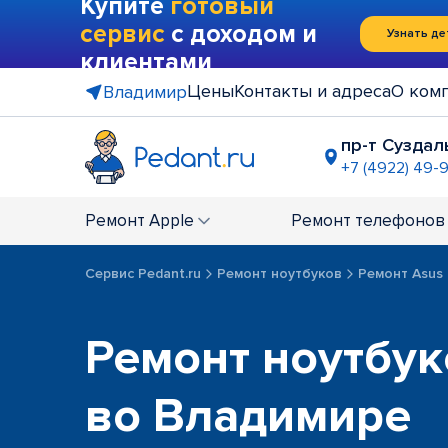
Купите
готовый
сервис
с доходом и
Узнать де
клиентами
Цены
Контакты и адреса
О ком
Владимир
пр-т Суздал
+7 (4922) 49-
ост. "Зол
+7 (4922) 4
Ремонт
Apple
Ремонт
телефонов
Сервис Pedant.ru
Ремонт ноутбуков
Ремонт Asus
Ремонт ноутбук
во Владимире