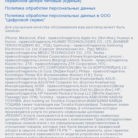
сервисном центре типовые (единые)
Политика обработки персональных данных
Политика обработки персональных данных в ООО
"Цифровой сервис"
Для улучшения качества обслуживания ваш разговор может быть
записан
iPhone, Macbook, iPad - правообладатель Apple Inc. (Эпл Инк.); Huawei и
Honor - правообладатель HUAWEI TECHNOLOGIES CO., LTD. (ХУАВЕЙ
ТЕКНОЛОДЖИС КО., ЛТД.); Samsung – правообладатель Samsung
Electronics Co. Ltd. (Самсунг Электроникс Ко., Лтд.); MEIZU -
правообладатель MEIZU TECHNOLOGY CO., LTD.; Nokia -
правообладатель Nokia Corporation (Нокиа Корпорейшн); Lenovo -
правообладатель Lenovo (Beijing) Limited; Xiaomi - правообладатель
Xiaomi Inc.; ZTE - правообладатель ZTE Corporation; HTC -
правообладатель HTC CORPORATION (Эйч-Ти-Си КОРПОРЕЙШН); LG -
правообладатель LG Corp. (ЭлДжи Корп.); Philips - правообладатель
Koninklijke Philips N.V. (Конинклийке Филипс Н.В.); Sony -
правообладатель Sony Corporation (Сони Корпорейшн); ASUS -
правообладатель ASUSTeK Computer Inc. (Асустек Компьютер
Инкорпорейшн); ACER - правообладатель Acer Incorporated (Эйсер
Инкорпорейтед); DELL - правообладатель Dell Inc.(Делл Инк.); HP -
правообладатель HP Hewlett-Packard Group LLC (ЭйчПи Хьюлетт
Паккард Груп ЛЛК); Toshiba - правообладатель KABUSHIKI KAISHA
TOSHIBA, also trading as Toshiba Corporation (КАБУШИКИ КАЙША
ТОШИБА также торгующая как Тосиба Корпорейшн). Товарные знаки
используется с целью описания товара, в отношении которых
производятся услуги по ремонту сервисными центрами
«PEDANT».Услуги оказываются в неавторизованных сервисных
центрах «PEDANT», не связанными с компаниями Правообладателями
товарных знаков и/или с ее официальными представителями в
отношении товаров, которые уже были введены в гражданский
оборот в смысле статьи 1487 ГК РФ ** - время ремонта, срок гарантии
могут меняться в зависимости от модели устройства и сложности
проводимых работ Информация о соответствующих моделях и