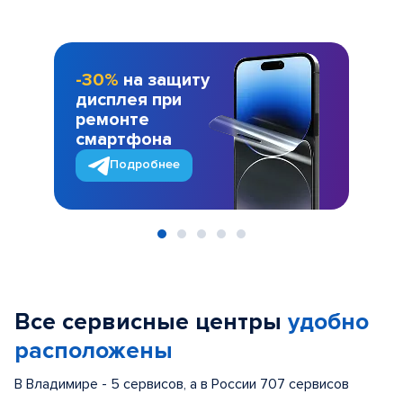
-30%
на защиту
дисплея при
ремонте
смартфона
Подробнее
Item
1
of
Все сервисные центры
удобно
5
расположены
В Владимире - 5 сервисов, а в России 707 сервисов