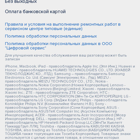
Без выходных
Оплата банковской картой
Правила и условия на выполнение ремонтных работ в
сервисном центре типовые (единые)
Политика обработки персональных данных
Политика обработки персональных данных в ООО
"Цифровой сервис"
Для улучшения качества обслуживания ваш разговор может быть
записан
iPhone, Macbook, iPad - правообладатель Apple Inc. (Эпл Инк.); Huawei и
Honor - правообладатель HUAWEI TECHNOLOGIES CO., LTD. (ХУАВЕЙ
ТЕКНОЛОДЖИС КО., ЛТД.); Samsung – правообладатель Samsung
Electronics Co. Ltd. (Самсунг Электроникс Ко., Лтд.); MEIZU -
правообладатель MEIZU TECHNOLOGY CO., LTD.; Nokia -
правообладатель Nokia Corporation (Нокиа Корпорейшн); Lenovo -
правообладатель Lenovo (Beijing) Limited; Xiaomi - правообладатель
Xiaomi Inc.; ZTE - правообладатель ZTE Corporation; HTC -
правообладатель HTC CORPORATION (Эйч-Ти-Си КОРПОРЕЙШН); LG -
правообладатель LG Corp. (ЭлДжи Корп.); Philips - правообладатель
Koninklijke Philips N.V. (Конинклийке Филипс Н.В.); Sony -
правообладатель Sony Corporation (Сони Корпорейшн); ASUS -
правообладатель ASUSTeK Computer Inc. (Асустек Компьютер
Инкорпорейшн); ACER - правообладатель Acer Incorporated (Эйсер
Инкорпорейтед); DELL - правообладатель Dell Inc.(Делл Инк.); HP -
правообладатель HP Hewlett-Packard Group LLC (ЭйчПи Хьюлетт
Паккард Груп ЛЛК); Toshiba - правообладатель KABUSHIKI KAISHA
TOSHIBA, also trading as Toshiba Corporation (КАБУШИКИ КАЙША
ТОШИБА также торгующая как Тосиба Корпорейшн). Товарные знаки
используется с целью описания товара, в отношении которых