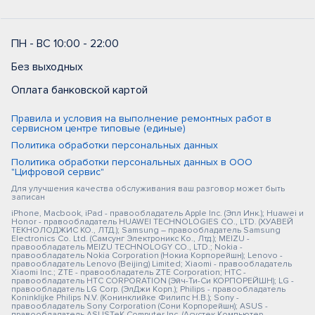
ПН - ВС 10:00 - 22:00
Без выходных
Оплата банковской картой
Правила и условия на выполнение ремонтных работ в
сервисном центре типовые (единые)
Политика обработки персональных данных
Политика обработки персональных данных в ООО
"Цифровой сервис"
Для улучшения качества обслуживания ваш разговор может быть
записан
iPhone, Macbook, iPad - правообладатель Apple Inc. (Эпл Инк.); Huawei и
Honor - правообладатель HUAWEI TECHNOLOGIES CO., LTD. (ХУАВЕЙ
ТЕКНОЛОДЖИС КО., ЛТД.); Samsung – правообладатель Samsung
Electronics Co. Ltd. (Самсунг Электроникс Ко., Лтд.); MEIZU -
правообладатель MEIZU TECHNOLOGY CO., LTD.; Nokia -
правообладатель Nokia Corporation (Нокиа Корпорейшн); Lenovo -
правообладатель Lenovo (Beijing) Limited; Xiaomi - правообладатель
Xiaomi Inc.; ZTE - правообладатель ZTE Corporation; HTC -
правообладатель HTC CORPORATION (Эйч-Ти-Си КОРПОРЕЙШН); LG -
правообладатель LG Corp. (ЭлДжи Корп.); Philips - правообладатель
Koninklijke Philips N.V. (Конинклийке Филипс Н.В.); Sony -
правообладатель Sony Corporation (Сони Корпорейшн); ASUS -
правообладатель ASUSTeK Computer Inc. (Асустек Компьютер