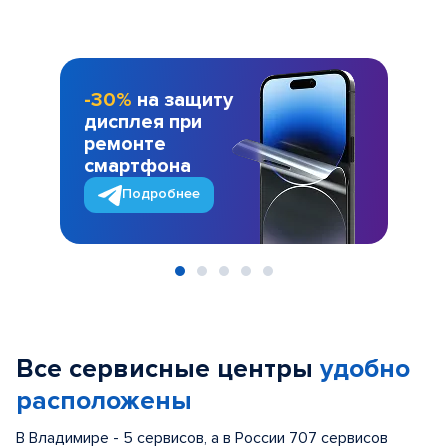
-30%
на защиту
дисплея при
ремонте
смартфона
Подробнее
Item
1
of
Все сервисные центры
удобно
5
расположены
В Владимире - 5 сервисов, а в России 707 сервисов