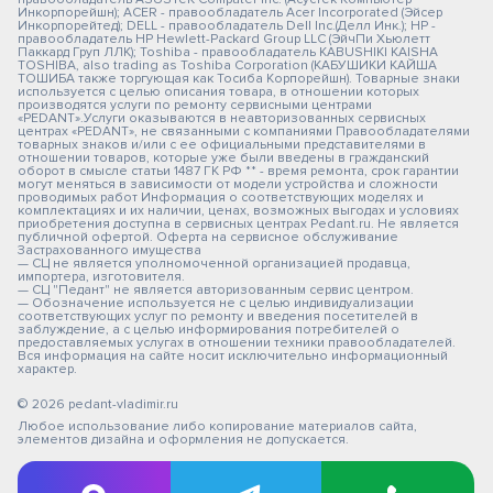
Инкорпорейшн); ACER - правообладатель Acer Incorporated (Эйсер
Инкорпорейтед); DELL - правообладатель Dell Inc.(Делл Инк.); HP -
правообладатель HP Hewlett-Packard Group LLC (ЭйчПи Хьюлетт
Паккард Груп ЛЛК); Toshiba - правообладатель KABUSHIKI KAISHA
TOSHIBA, also trading as Toshiba Corporation (КАБУШИКИ КАЙША
ТОШИБА также торгующая как Тосиба Корпорейшн). Товарные знаки
используется с целью описания товара, в отношении которых
производятся услуги по ремонту сервисными центрами
«PEDANT».Услуги оказываются в неавторизованных сервисных
центрах «PEDANT», не связанными с компаниями Правообладателями
товарных знаков и/или с ее официальными представителями в
отношении товаров, которые уже были введены в гражданский
оборот в смысле статьи 1487 ГК РФ ** - время ремонта, срок гарантии
могут меняться в зависимости от модели устройства и сложности
проводимых работ Информация о соответствующих моделях и
комплектациях и их наличии, ценах, возможных выгодах и условиях
приобретения доступна в сервисных центрах Pedant.ru. Не является
публичной офертой. Оферта на сервисное обслуживание
Застрахованного имущества
— СЦ не является уполномоченной организацией продавца,
импортера, изготовителя.
— СЦ "Педант" не является авторизованным сервис центром.
— Обозначение используется не с целью индивидуализации
соответствующих услуг по ремонту и введения посетителей в
заблуждение, а с целью информирования потребителей о
предоставляемых услугах в отношении техники правообладателей.
Вся информация на сайте носит исключительно информационный
характер.
© 2026 pedant-vladimir.ru
Любое использование либо копирование материалов сайта,
элементов дизайна и оформления не допускается.