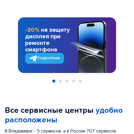
-30%
на защиту
дисплея при
ремонте
смартфона
Подробнее
Item
1
of
Все сервисные центры
удобно
5
расположены
В Владимире - 5 сервисов, а в России 707 сервисов