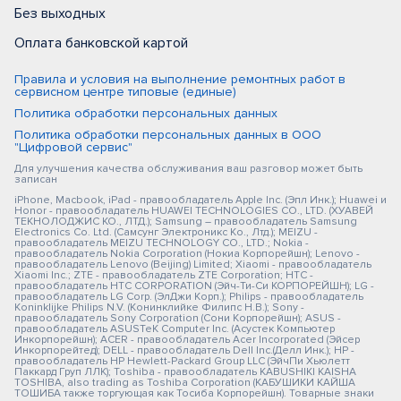
Без выходных
Оплата банковской картой
Правила и условия на выполнение ремонтных работ в
сервисном центре типовые (единые)
Политика обработки персональных данных
Политика обработки персональных данных в ООО
"Цифровой сервис"
Для улучшения качества обслуживания ваш разговор может быть
записан
iPhone, Macbook, iPad - правообладатель Apple Inc. (Эпл Инк.); Huawei и
Honor - правообладатель HUAWEI TECHNOLOGIES CO., LTD. (ХУАВЕЙ
ТЕКНОЛОДЖИС КО., ЛТД.); Samsung – правообладатель Samsung
Electronics Co. Ltd. (Самсунг Электроникс Ко., Лтд.); MEIZU -
правообладатель MEIZU TECHNOLOGY CO., LTD.; Nokia -
правообладатель Nokia Corporation (Нокиа Корпорейшн); Lenovo -
правообладатель Lenovo (Beijing) Limited; Xiaomi - правообладатель
Xiaomi Inc.; ZTE - правообладатель ZTE Corporation; HTC -
правообладатель HTC CORPORATION (Эйч-Ти-Си КОРПОРЕЙШН); LG -
правообладатель LG Corp. (ЭлДжи Корп.); Philips - правообладатель
Koninklijke Philips N.V. (Конинклийке Филипс Н.В.); Sony -
правообладатель Sony Corporation (Сони Корпорейшн); ASUS -
правообладатель ASUSTeK Computer Inc. (Асустек Компьютер
Инкорпорейшн); ACER - правообладатель Acer Incorporated (Эйсер
Инкорпорейтед); DELL - правообладатель Dell Inc.(Делл Инк.); HP -
правообладатель HP Hewlett-Packard Group LLC (ЭйчПи Хьюлетт
Паккард Груп ЛЛК); Toshiba - правообладатель KABUSHIKI KAISHA
TOSHIBA, also trading as Toshiba Corporation (КАБУШИКИ КАЙША
ТОШИБА также торгующая как Тосиба Корпорейшн). Товарные знаки