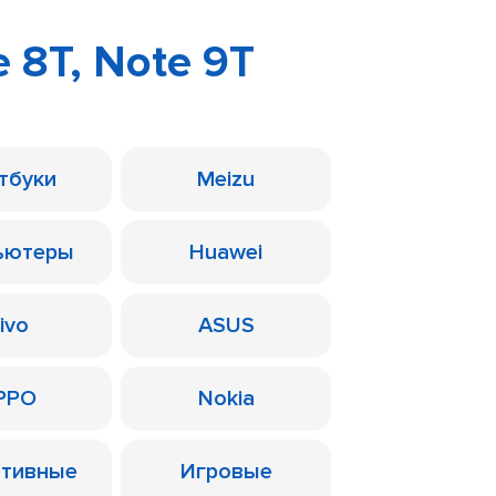
 8T, Note 9T
тбуки
Meizu
ьютеры
Huawei
ivo
ASUS
PPO
Nokia
ативные
Игровые