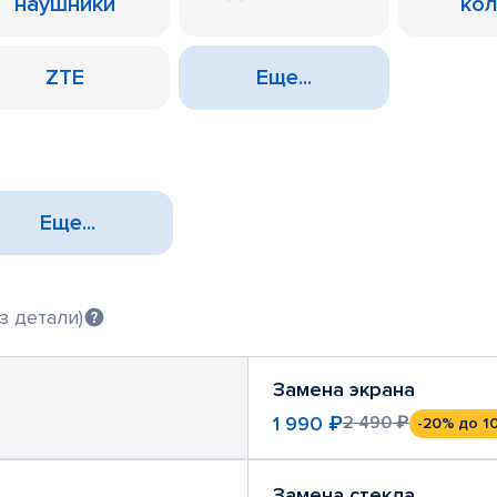
наушники
ко
ZTE
Еще...
Еще...
з детали)
Замена экрана
1 990 ₽
2 490 ₽
-20%
до 1
Замена стекла