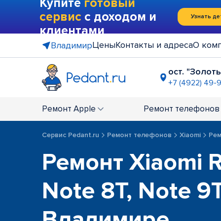
Купите
готовый
сервис
с доходом и
Узнать де
клиентами
Цены
Контакты и адреса
О ком
Владимир
ост. "Золот
+7 (4922) 49-
ГМ "Ашан"
+7 (4922) 27
Ремонт
Apple
Ремонт
телефонов
Сервис Pedant.ru
Ремонт телефонов
Xiaomi
Рем
Ремонт Xiaomi 
Note 8T, Note 9
Владимире