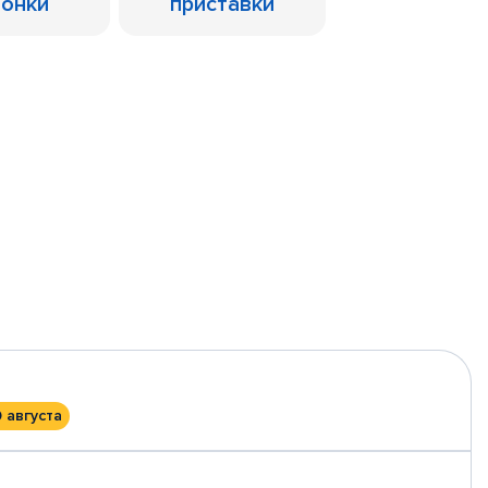
лонки
приставки
0 августа