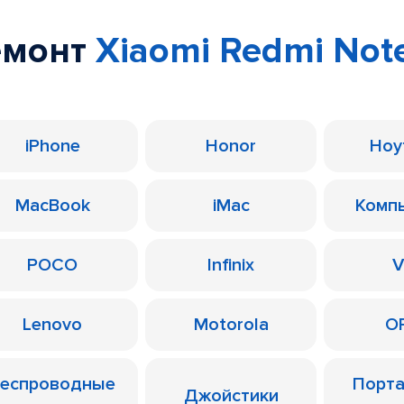
емонт
Xiaomi Redmi Note
iPhone
Honor
Ноу
MacBook
iMac
Комп
POCO
Infinix
V
Lenovo
Motorola
O
еспроводные
Порт
Джойстики