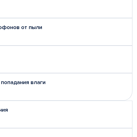
рофонов от пыли
 попадания влаги
ния