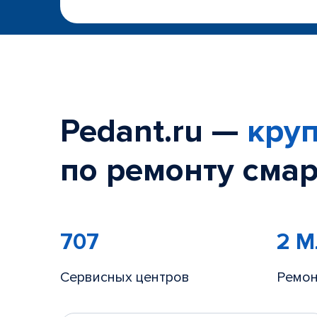
Pedant.ru —
круп
по ремонту смар
707
2 
Сервисных центров
Ремон