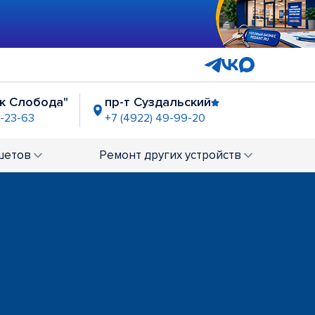
ок Слобода"
пр-т Суздальский
2-23-63
+7 (4922) 49-99-20
шетов
Ремонт
других устройств