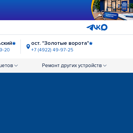
ьский
ост. "Золотые ворота"
99-20
+7 (4922) 49-97-25
шетов
Ремонт
других устройств