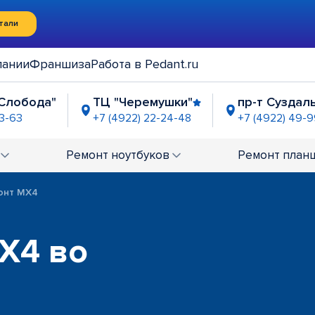
тали
пании
Франшиза
Работа в Pedant.ru
 Слобода"
ТЦ "Черемушки"
пр-т Суздал
23-63
+7 (4922) 22-24-48
+7 (4922) 49-
-63-21
Ремонт
ноутбуков
Ремонт
план
онт MX4
X4 во