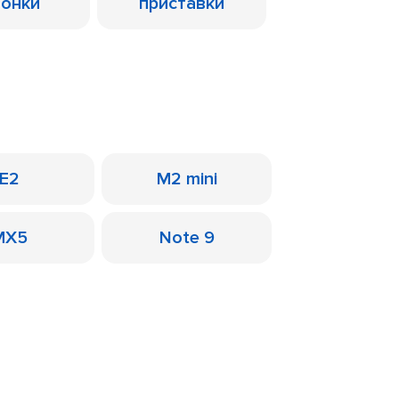
лонки
приставки
E2
M2 mini
MX5
Note 9