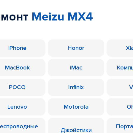
емонт
Meizu MX4
iPhone
Honor
Xi
MacBook
iMac
Комп
POCO
Infinix
V
Lenovo
Motorola
O
еспроводные
Порт
Джойстики