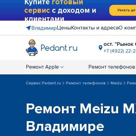
Купите
готовый
сервис
с доходом и
Узнать де
клиентами
Цены
Контакты и адреса
О ком
Владимир
ост. "Рынок
+7 (4922) 22-
ГМ "Ашан"
+7 (4922) 27
Ремонт
Apple
Ремонт
телефонов
Сервис Pedant.ru
Ремонт телефонов
Meizu
Рем
Ремонт Meizu M
Владимире