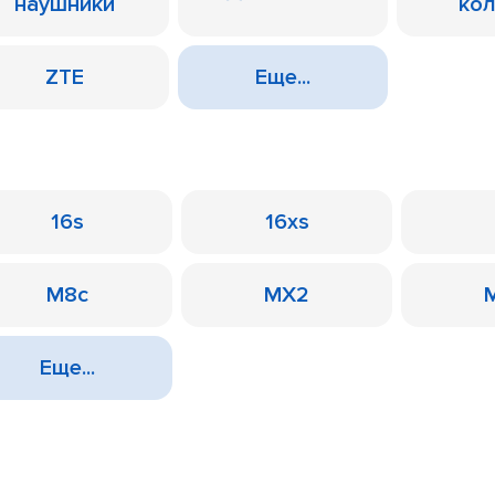
наушники
ко
ZTE
Еще...
16s
16xs
M8c
MX2
Еще...