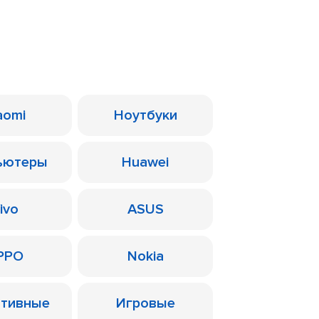
aomi
Ноутбуки
ьютеры
Huawei
ivo
ASUS
PPO
Nokia
ативные
Игровые