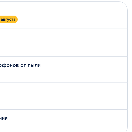
 августа
рофонов от пыли
ния