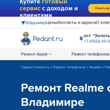
Купите
готовый
сервис
с доходом и
Узнать де
клиентами
Цены
Контакты и адреса
О ком
Владимир
ост. "Золот
+7 (4922) 49-
пр-т Сузд
+7 (4922) 4
Ремонт
Apple
Ремонт
телефонов
Сервис Pedant.ru
Ремонт телефонов
Realme
Ре
Ремонт Realme 
Владимире