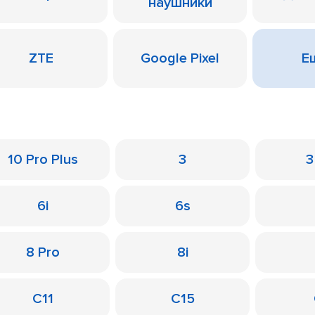
наушники
ZTE
Google Pixel
Ещ
10 Pro Plus
3
3
6i
6s
8 Pro
8i
C11
C15