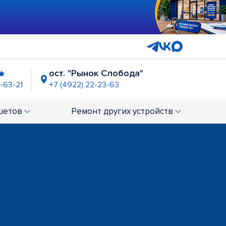
ост. "Рынок Слобода"
-63-21
+7 (4922) 22-23-63
шетов
Ремонт
других устройств