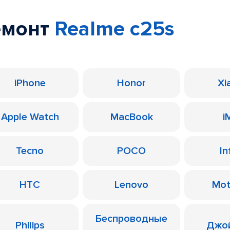
емонт
Realme c25s
iPhone
Honor
Xi
Apple Watch
MacBook
i
Tecno
POCO
In
HTC
Lenovo
Mot
Беспроводные
Philips
Джо