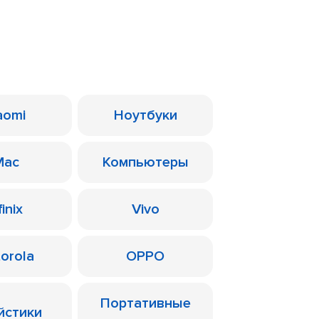
aomi
Ноутбуки
Mac
Компьютеры
finix
Vivo
orola
OPPO
Портативные
йстики