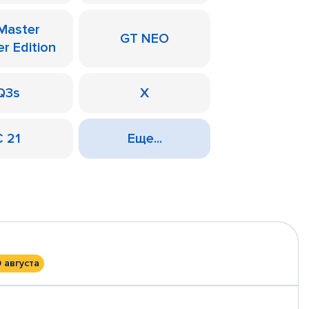
Master
GT NEO
er Edition
Q3s
X
С 21
Еще...
0 августа