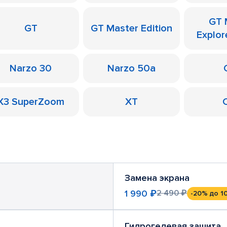
GT 
GT
GT Master Edition
Explor
Narzo 30
Narzo 50a
X3 SuperZoom
XT
Замена экрана
1 990 ₽
2 490 ₽
-20%
до 1
Гидрогелевая защита