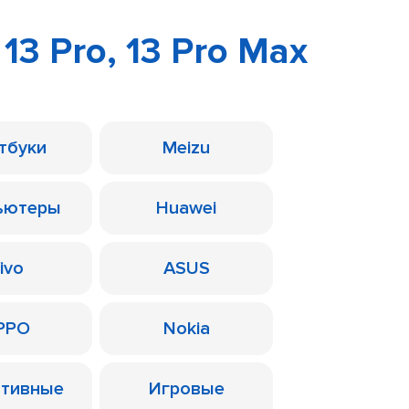
 13 Pro, 13 Pro Max
тбуки
Meizu
ьютеры
Huawei
ivo
ASUS
PPO
Nokia
ативные
Игровые