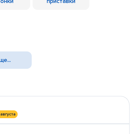
лонки
приставки
ще...
 августа