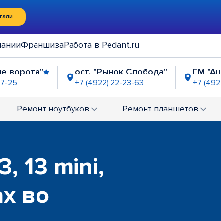
тали
пании
Франшиза
Работа в Pedant.ru
ые ворота"
ост. "Рынок Слобода"
ГМ "А
97-25
+7 (4922) 22-23-63
+7 (492
мушки"
2-24-48
Ремонт
ноутбуков
Ремонт
планшетов
, 13 mini,
ax во