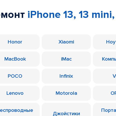
емонт
iPhone 13, 13 mini,
Honor
Xiaomi
Ноу
MacBook
iMac
Комп
POCO
Infinix
V
Lenovo
Motorola
O
еспроводные
Порт
Джойстики