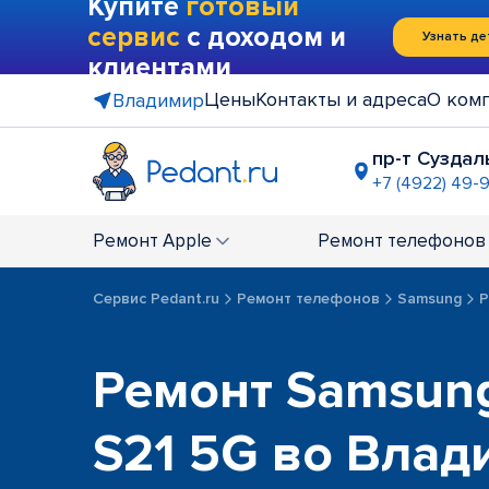
Купите
готовый
сервис
с доходом и
Узнать де
клиентами
Цены
Контакты и адреса
О ком
Владимир
пр-т Суздал
+7 (4922) 49-
ГМ "Ашан"
+7 (4922) 27
Ремонт
Apple
Ремонт
телефонов
Сервис Pedant.ru
Ремонт телефонов
Samsung
Р
Ремонт Samsung
S21 5G во Влад