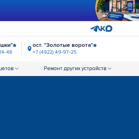
ушки"
ост. "Золотые ворота"
-24-48
+7 (4922) 49-97-25
шетов
Ремонт
других устройств