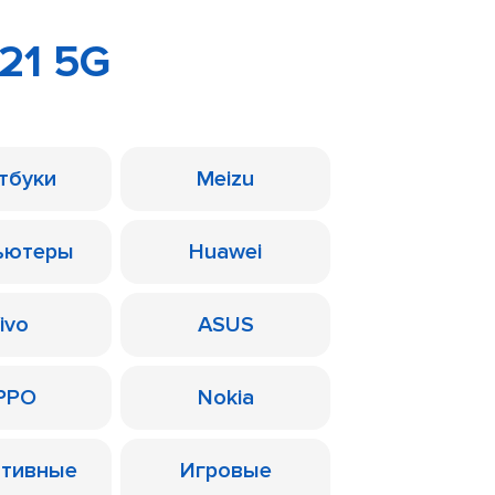
21 5G
тбуки
Meizu
ьютеры
Huawei
ivo
ASUS
PPO
Nokia
ативные
Игровые