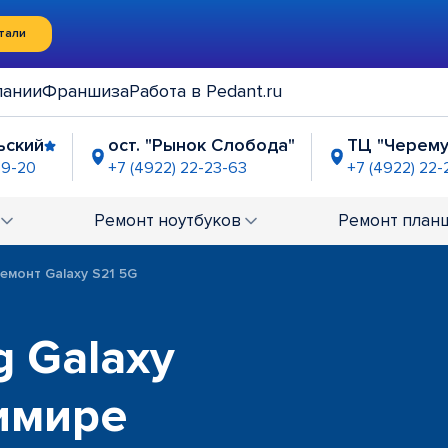
тали
пании
Франшиза
Работа в Pedant.ru
ьский
ост. "Рынок Слобода"
ТЦ "Черем
99-20
+7 (4922) 22-23-63
+7 (4922) 22
-63-21
Ремонт
ноутбуков
Ремонт
план
емонт Galaxy S21 5G
 Galaxy
имире