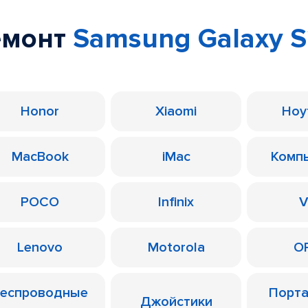
емонт
Samsung Galaxy S
Honor
Xiaomi
Ноу
MacBook
iMac
Комп
POCO
Infinix
V
Lenovo
Motorola
O
еспроводные
Порт
Джойстики