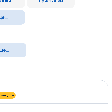
лонки
приставки
е...
ще...
 августа