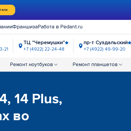
тали
пании
Франшиза
Работа в Pedant.ru
ТЦ "Черемушки"
пр-т Суздальский
3-21
+7 (4922) 22-24-48
+7 (4922) 49-99-20
ок Слобода"
2-23-63
Ремонт
ноутбуков
Ремонт
планшетов
, 14 Plus,
ax во