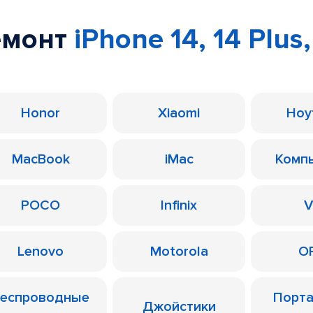
емонт
iPhone 14, 14 Plus,
Honor
Xiaomi
Ноу
MacBook
iMac
Комп
POCO
Infinix
V
Lenovo
Motorola
O
еспроводные
Порт
Джойстики