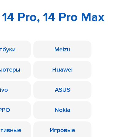
 14 Pro, 14 Pro Max
тбуки
Meizu
ьютеры
Huawei
ivo
ASUS
PPO
Nokia
ативные
Игровые