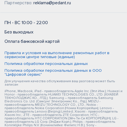
Партнерство:
reklama@pedant.ru
ПН - ВС 10:00 - 22:00
Без выходных
Оплата банковской картой
Правила и условия на выполнение ремонтных работ в
сервисном центре типовые (единые)
Политика обработки персональных данных
Политика обработки персональных данных в ООО
"Цифровой сервис"
Для улучшения качества обслуживания ваш разговор может быть
записан
iPhone, Macbook, iPad - правообладатель Apple Inc. (Эпл Инк.); Huawei и
Honor - правообладатель HUAWEI TECHNOLOGIES CO., LTD. (ХУАВЕЙ
ТЕКНОЛОДЖИС КО., ЛТД.); Samsung – правообладатель Samsung
Electronics Co. Ltd. (Самсунг Электроникс Ко., Лтд.); MEIZU -
правообладатель MEIZU TECHNOLOGY CO., LTD.; Nokia -
правообладатель Nokia Corporation (Нокиа Корпорейшн); Lenovo -
правообладатель Lenovo (Beijing) Limited; Xiaomi - правообладатель
Xiaomi Inc.; ZTE - правообладатель ZTE Corporation; HTC -
правообладатель HTC CORPORATION (Эйч-Ти-Си КОРПОРЕЙШН); LG -
правообладатель LG Corp. (ЭлДжи Корп.); Philips - правообладатель
Koninklijke Philips N.V. (Конинклийке Филипс Н.В.); Sony -