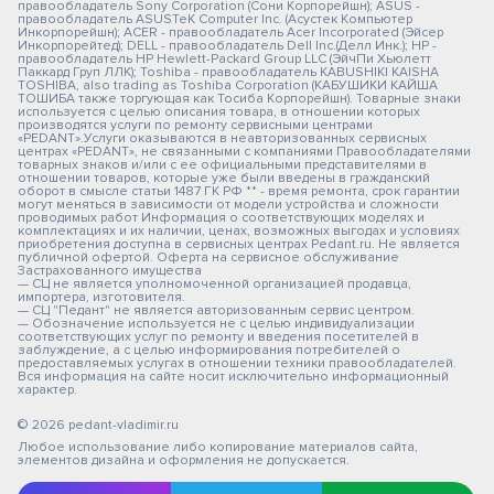
правообладатель Sony Corporation (Сони Корпорейшн); ASUS -
правообладатель ASUSTeK Computer Inc. (Асустек Компьютер
Инкорпорейшн); ACER - правообладатель Acer Incorporated (Эйсер
Инкорпорейтед); DELL - правообладатель Dell Inc.(Делл Инк.); HP -
правообладатель HP Hewlett-Packard Group LLC (ЭйчПи Хьюлетт
Паккард Груп ЛЛК); Toshiba - правообладатель KABUSHIKI KAISHA
TOSHIBA, also trading as Toshiba Corporation (КАБУШИКИ КАЙША
ТОШИБА также торгующая как Тосиба Корпорейшн). Товарные знаки
используется с целью описания товара, в отношении которых
производятся услуги по ремонту сервисными центрами
«PEDANT».Услуги оказываются в неавторизованных сервисных
центрах «PEDANT», не связанными с компаниями Правообладателями
товарных знаков и/или с ее официальными представителями в
отношении товаров, которые уже были введены в гражданский
оборот в смысле статьи 1487 ГК РФ ** - время ремонта, срок гарантии
могут меняться в зависимости от модели устройства и сложности
проводимых работ Информация о соответствующих моделях и
комплектациях и их наличии, ценах, возможных выгодах и условиях
приобретения доступна в сервисных центрах Pedant.ru. Не является
публичной офертой. Оферта на сервисное обслуживание
Застрахованного имущества
— СЦ не является уполномоченной организацией продавца,
импортера, изготовителя.
— СЦ "Педант" не является авторизованным сервис центром.
— Обозначение используется не с целью индивидуализации
соответствующих услуг по ремонту и введения посетителей в
заблуждение, а с целью информирования потребителей о
предоставляемых услугах в отношении техники правообладателей.
Вся информация на сайте носит исключительно информационный
характер.
© 2026 pedant-vladimir.ru
Любое использование либо копирование материалов сайта,
элементов дизайна и оформления не допускается.