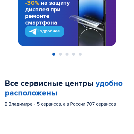
-30%
на защиту
дисплея при
ремонте
смартфона
Подробнее
Item
1
of
Все сервисные центры
удобно
5
расположены
В Владимире - 5 сервисов, а в России 707 сервисов