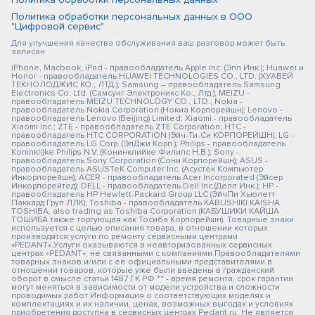
Политика обработки персональных данных в ООО
"Цифровой сервис"
Для улучшения качества обслуживания ваш разговор может быть
записан
iPhone, Macbook, iPad - правообладатель Apple Inc. (Эпл Инк.); Huawei и
Honor - правообладатель HUAWEI TECHNOLOGIES CO., LTD. (ХУАВЕЙ
ТЕКНОЛОДЖИС КО., ЛТД.); Samsung – правообладатель Samsung
Electronics Co. Ltd. (Самсунг Электроникс Ко., Лтд.); MEIZU -
правообладатель MEIZU TECHNOLOGY CO., LTD.; Nokia -
правообладатель Nokia Corporation (Нокиа Корпорейшн); Lenovo -
правообладатель Lenovo (Beijing) Limited; Xiaomi - правообладатель
Xiaomi Inc.; ZTE - правообладатель ZTE Corporation; HTC -
правообладатель HTC CORPORATION (Эйч-Ти-Си КОРПОРЕЙШН); LG -
правообладатель LG Corp. (ЭлДжи Корп.); Philips - правообладатель
Koninklijke Philips N.V. (Конинклийке Филипс Н.В.); Sony -
правообладатель Sony Corporation (Сони Корпорейшн); ASUS -
правообладатель ASUSTeK Computer Inc. (Асустек Компьютер
Инкорпорейшн); ACER - правообладатель Acer Incorporated (Эйсер
Инкорпорейтед); DELL - правообладатель Dell Inc.(Делл Инк.); HP -
правообладатель HP Hewlett-Packard Group LLC (ЭйчПи Хьюлетт
Паккард Груп ЛЛК); Toshiba - правообладатель KABUSHIKI KAISHA
TOSHIBA, also trading as Toshiba Corporation (КАБУШИКИ КАЙША
ТОШИБА также торгующая как Тосиба Корпорейшн). Товарные знаки
используется с целью описания товара, в отношении которых
производятся услуги по ремонту сервисными центрами
«PEDANT».Услуги оказываются в неавторизованных сервисных
центрах «PEDANT», не связанными с компаниями Правообладателями
товарных знаков и/или с ее официальными представителями в
отношении товаров, которые уже были введены в гражданский
оборот в смысле статьи 1487 ГК РФ ** - время ремонта, срок гарантии
могут меняться в зависимости от модели устройства и сложности
проводимых работ Информация о соответствующих моделях и
комплектациях и их наличии, ценах, возможных выгодах и условиях
приобретения доступна в сервисных центрах Pedant.ru. Не является