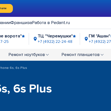
тали
пании
Франшиза
Работа в Pedant.ru
ые ворота"
ТЦ "Черемушки"
ГМ "Ашан"
97-25
+7 (4922) 22-24-48
+7 (4922) 27
альский
9-99-20
Ремонт
ноутбуков
Ремонт
планшетов
hone 6s, 6s Plus
s, 6s Plus