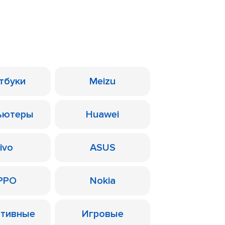
тбуки
Meizu
ьютеры
Huawei
ivo
ASUS
PPO
Nokia
ативные
Игровые