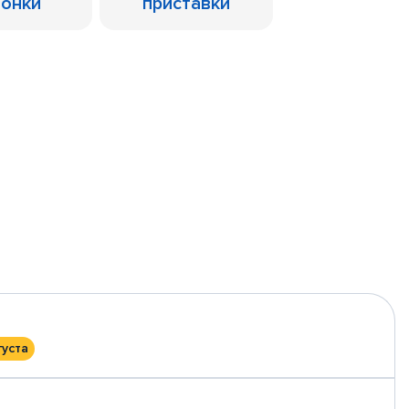
лонки
приставки
густа