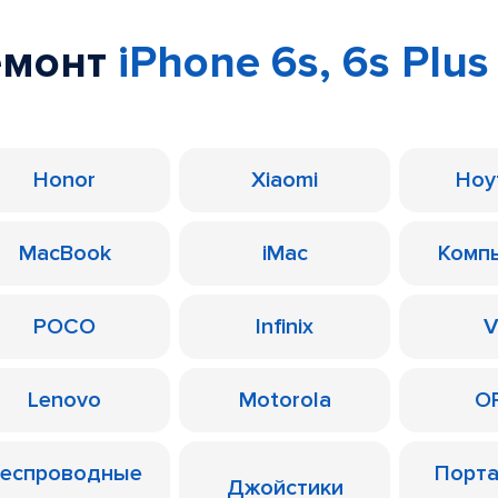
емонт
iPhone 6s, 6s Plus
Honor
Xiaomi
Ноу
MacBook
iMac
Комп
POCO
Infinix
V
Lenovo
Motorola
O
еспроводные
Порт
Джойстики