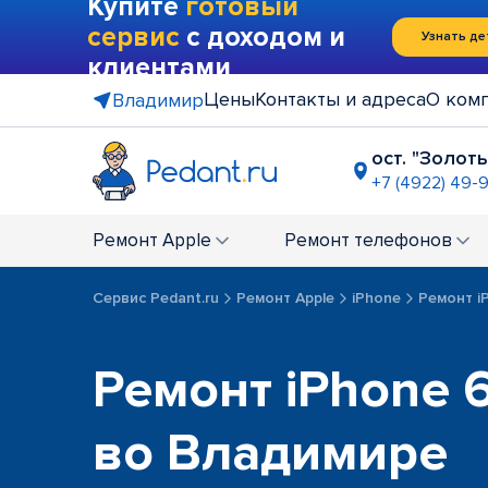
Купите
готовый
сервис
с доходом и
Узнать де
клиентами
Цены
Контакты и адреса
О ком
Владимир
ост. "Золот
+7 (4922) 49-
пр-т Сузд
+7 (4922) 4
Ремонт
Apple
Ремонт
телефонов
Сервис Pedant.ru
Ремонт Apple
iPhone
Ремонт iP
Ремонт iPhone 6
во Владимире