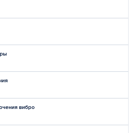
еры
ния
ючения вибро