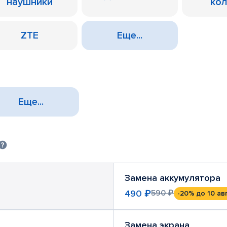
наушники
ко
ZTE
Еще...
Еще...
Замена аккумулятора
490 ₽
590 ₽
-20%
до 10 ав
Замена экрана