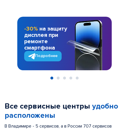
-30%
на защиту
дисплея при
ремонте
смартфона
Подробнее
Item
1
of
Все сервисные центры
удобно
5
расположены
В Владимире - 5 сервисов, а в России 707 сервисов