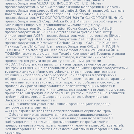
правообладатель MEIZU TECHNOLOGY CO., LTD.; Nokia -
правообладатель Nokia Corporation (Нокиа Корпорейшн); Lenovo -
правообладатель Lenovo (Beijing) Limited; Xiaomi - правообладатель
Xiaomi Inc.; ZTE - правообладатель ZTE Corporation; HTC -
правообладатель HTC CORPORATION (Эйч-Ти-Си КОРПОРЕЙШН); LG -
правообладатель LG Corp. (ЭлДжи Корп.); Philips - правообладатель
Koninklijke Philips N.V. (Конинклийке Филипс Н.В.); Sony -
правообладатель Sony Corporation (Сони Корпорейшн); ASUS -
правообладатель ASUSTeK Computer Inc. (Асустек Компьютер
Инкорпорейшн); ACER - правообладатель Acer Incorporated (Эйсер
Инкорпорейтед); DELL - правообладатель Dell Inc.(Делл Инк.); HP -
правообладатель HP Hewlett-Packard Group LLC (ЭйчПи Хьюлетт
Паккард Груп ЛЛК); Toshiba - правообладатель KABUSHIKI KAISHA
TOSHIBA, also trading as Toshiba Corporation (КАБУШИКИ КАЙША
ТОШИБА также торгующая как Тосиба Корпорейшн). Товарные знаки
используется с целью описания товара, в отношении которых
производятся услуги по ремонту сервисными центрами
«PEDANT».Услуги оказываются в неавторизованных сервисных
центрах «PEDANT», не связанными с компаниями Правообладателями
товарных знаков и/или с ее официальными представителями в
отношении товаров, которые уже были введены в гражданский
оборот в смысле статьи 1487 ГК РФ ** - время ремонта, срок гарантии
могут меняться в зависимости от модели устройства и сложности
проводимых работ Информация о соответствующих моделях и
комплектациях и их наличии, ценах, возможных выгодах и условиях
приобретения доступна в сервисных центрах Pedant.ru. Не является
публичной офертой. Оферта на сервисное обслуживание
Застрахованного имущества
— СЦ не является уполномоченной организацией продавца,
импортера, изготовителя.
— СЦ "Педант" не является авторизованным сервис центром.
— Обозначение используется не с целью индивидуализации
соответствующих услуг по ремонту и введения посетителей в
заблуждение, а с целью информирования потребителей о
предоставляемых услугах в отношении техники правообладателей.
Вся информация на сайте носит исключительно информационный
характер.