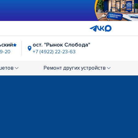
ьский
ост. "Рынок Слобода"
99-20
+7 (4922) 22-23-63
шетов
Ремонт
других устройств