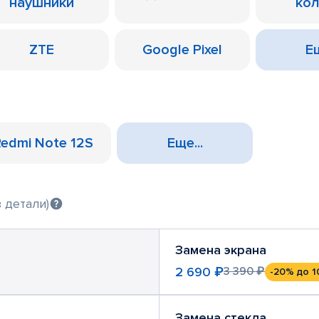
наушники
ко
ZTE
Google Pixel
Ещ
Redmi Note 12S
Еще...
 детали)
Замена экрана
2 690 ₽
3 390 ₽
-20%
до 1
Замена стекла