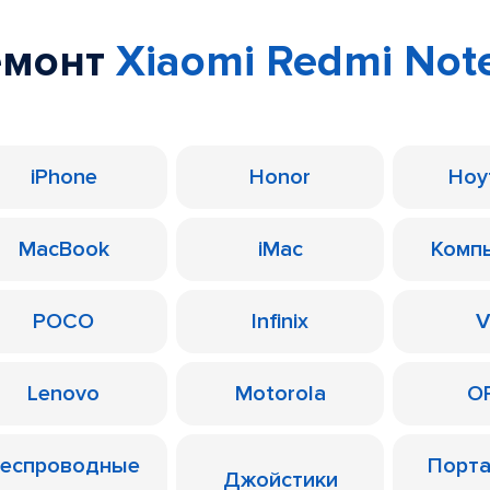
емонт
Xiaomi Redmi Note 
iPhone
Honor
Ноу
MacBook
iMac
Комп
POCO
Infinix
V
Lenovo
Motorola
O
еспроводные
Порт
Джойстики