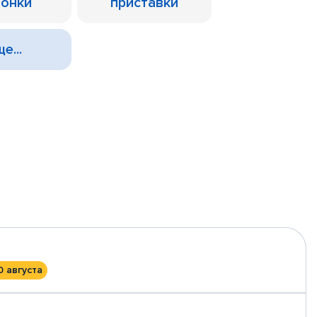
лонки
приставки
е...
0 августа