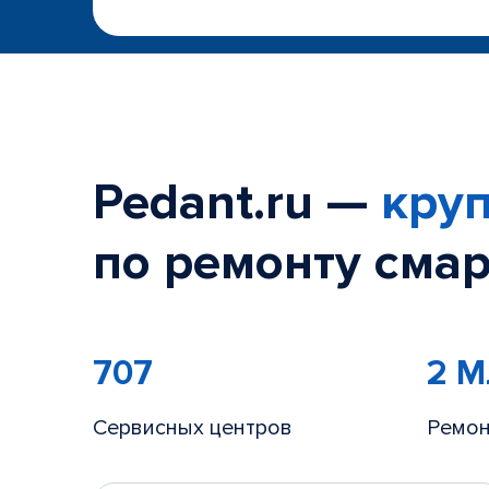
Pedant.ru —
круп
по ремонту смар
707
2 
Сервисных центров
Ремон