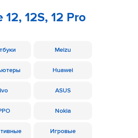
12, 12S, 12 Pro
тбуки
Meizu
ьютеры
Huawei
ivo
ASUS
PPO
Nokia
ативные
Игровые