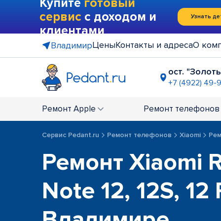
Купите
готовый
сервис
с доходом и
Узнать де
клиентами
Цены
Контакты и адреса
О ком
Владимир
ост. "Золот
+7 (4922) 49-
ТЦ "Чере
+7 (4922) 2
Ремонт
Apple
Ремонт
телефонов
Сервис Pedant.ru
Ремонт телефонов
Xiaomi
Рем
Ремонт Xiaomi 
Note 12, 12S, 12
Владимире