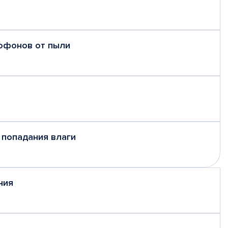
рофонов от пыли
 попадания влаги
ния