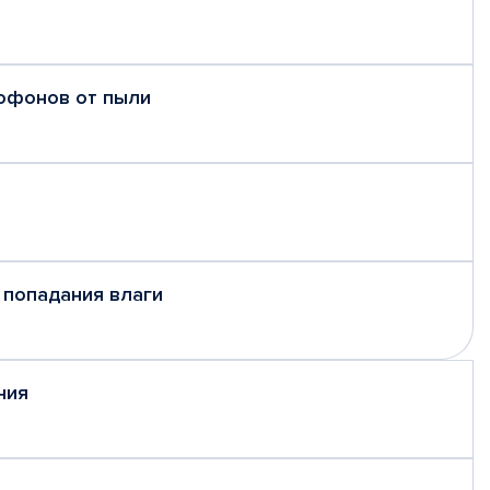
рофонов от пыли
 попадания влаги
ния