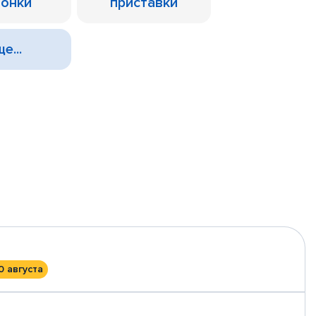
лонки
приставки
е...
0 августа