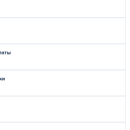
латы
ки