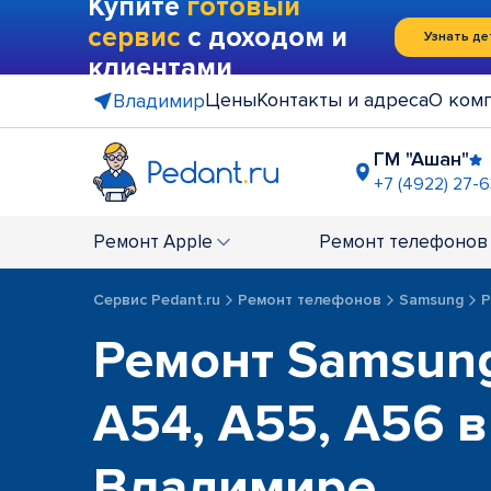
Купите
готовый
сервис
с доходом и
Узнать де
клиентами
Цены
Контакты и адреса
О ком
Владимир
ГМ "Ашан"
+7 (4922) 27-6
ТЦ "Чере
+7 (4922) 2
Ремонт
Apple
Ремонт
телефонов
Сервис Pedant.ru
Ремонт телефонов
Samsung
Р
Ремонт Samsung
A54, A55, A56 в
Владимире