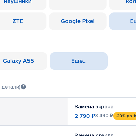
наушники
ко
ZTE
Google Pixel
Ещ
Galaxy A55
Еще...
 детали)
Замена экрана
2 790 ₽
3 490 ₽
-20%
до 1
Замена стекла