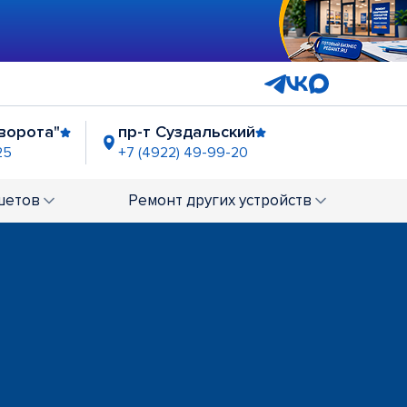
 ворота"
пр-т Суздальский
25
+7 (4922) 49-99-20
шетов
Ремонт
других устройств