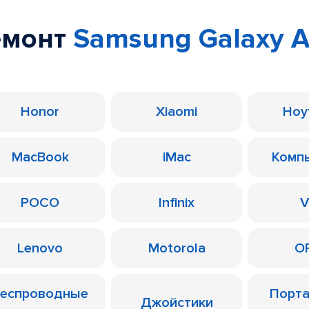
емонт
Samsung Galaxy A
Honor
Xiaomi
Ноу
MacBook
iMac
Комп
POCO
Infinix
V
Lenovo
Motorola
O
еспроводные
Порт
Джойстики