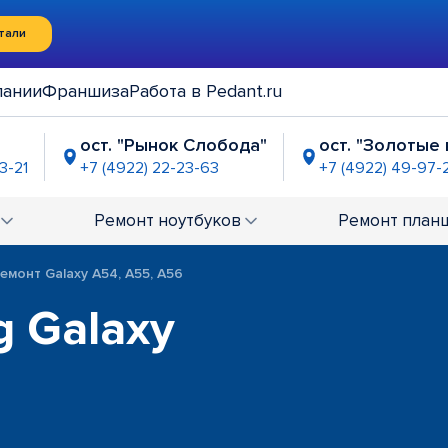
тали
пании
Франшиза
Работа в Pedant.ru
ост. "Рынок Слобода"
ост. "Золотые
3-21
+7 (4922) 22-23-63
+7 (4922) 49-97-
мушки"
2-24-48
Ремонт
ноутбуков
Ремонт
план
емонт Galaxy A54, A55, A56
 Galaxy