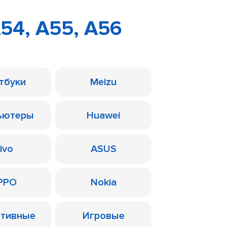
54, A55, A56
тбуки
Meizu
ьютеры
Huawei
ivo
ASUS
PPO
Nokia
ативные
Игровые