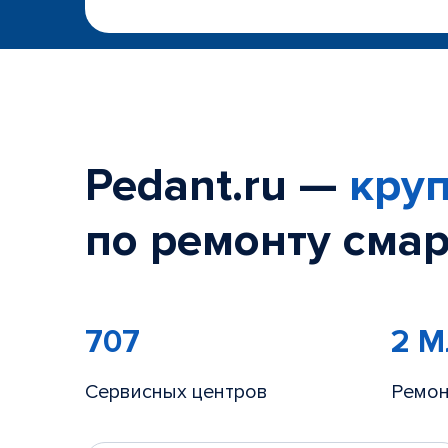
Pedant.ru —
круп
по ремонту смар
707
2 
Сервисных центров
Ремон