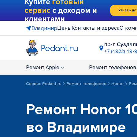
Купите
готовый
сервис
с доходом и
Узнать де
клиентами
Цены
Контакты и адреса
О ком
Владимир
пр-т Суздал
+7 (4922) 49-
ГМ "Ашан"
+7 (4922) 27
Ремонт
Apple
Ремонт
телефонов
Сервис Pedant.ru
Ремонт телефонов
Honor
Ремо
Ремонт Honor 10i
во Владимире