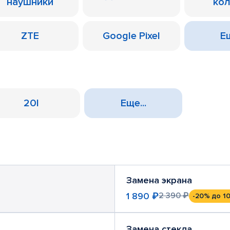
наушники
ко
ZTE
Google Pixel
Ещ
20I
Еще...
Замена экрана
1 890 ₽
2 390 ₽
-20%
до 10
Замена стекла