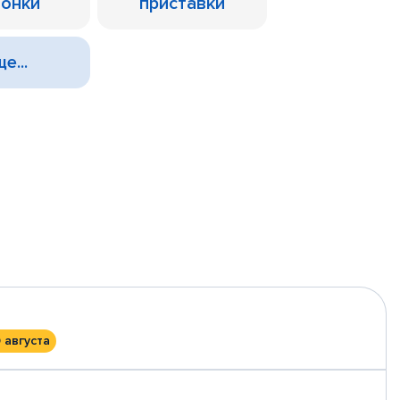
лонки
приставки
е...
 августа