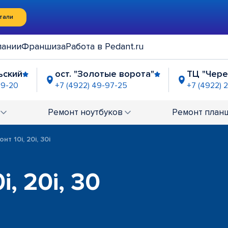
тали
пании
Франшиза
Работа в Pedant.ru
ьский
ост. "Золотые ворота"
ТЦ "Чер
99-20
+7 (4922) 49-97-25
+7 (4922) 
-63-21
Ремонт
ноутбуков
Ремонт
план
нт 10i, 20i, 30i
, 20i, 30