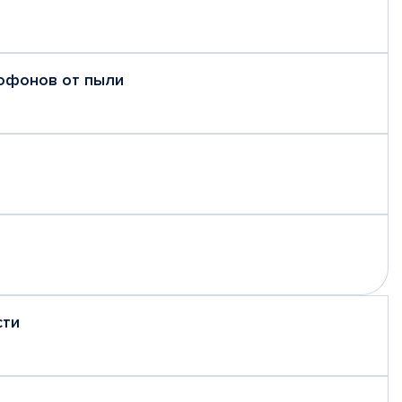
рофонов от пыли
сти