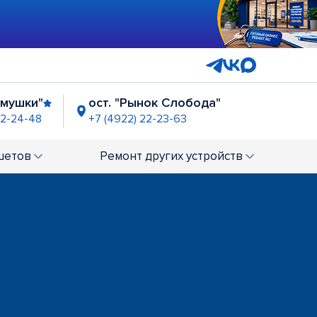
емушки"
ост. "Рынок Слобода"
22-24-48
+7 (4922) 22-23-63
шетов
Ремонт
других устройств