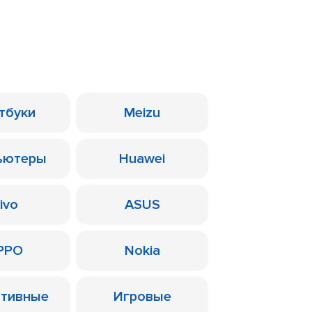
тбуки
Meizu
ьютеры
Huawei
ivo
ASUS
PPO
Nokia
ативные
Игровые