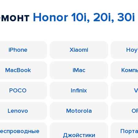
емонт
Honor 10i, 20i, 30i
iPhone
Xiaomi
Ноу
MacBook
iMac
Комп
POCO
Infinix
V
Lenovo
Motorola
O
еспроводные
Порт
Джойстики