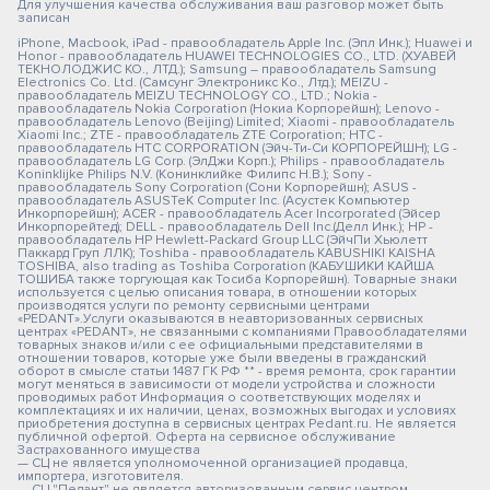
Для улучшения качества обслуживания ваш разговор может быть
записан
iPhone, Macbook, iPad - правообладатель Apple Inc. (Эпл Инк.); Huawei и
Honor - правообладатель HUAWEI TECHNOLOGIES CO., LTD. (ХУАВЕЙ
ТЕКНОЛОДЖИС КО., ЛТД.); Samsung – правообладатель Samsung
Electronics Co. Ltd. (Самсунг Электроникс Ко., Лтд.); MEIZU -
правообладатель MEIZU TECHNOLOGY CO., LTD.; Nokia -
правообладатель Nokia Corporation (Нокиа Корпорейшн); Lenovo -
правообладатель Lenovo (Beijing) Limited; Xiaomi - правообладатель
Xiaomi Inc.; ZTE - правообладатель ZTE Corporation; HTC -
правообладатель HTC CORPORATION (Эйч-Ти-Си КОРПОРЕЙШН); LG -
правообладатель LG Corp. (ЭлДжи Корп.); Philips - правообладатель
Koninklijke Philips N.V. (Конинклийке Филипс Н.В.); Sony -
правообладатель Sony Corporation (Сони Корпорейшн); ASUS -
правообладатель ASUSTeK Computer Inc. (Асустек Компьютер
Инкорпорейшн); ACER - правообладатель Acer Incorporated (Эйсер
Инкорпорейтед); DELL - правообладатель Dell Inc.(Делл Инк.); HP -
правообладатель HP Hewlett-Packard Group LLC (ЭйчПи Хьюлетт
Паккард Груп ЛЛК); Toshiba - правообладатель KABUSHIKI KAISHA
TOSHIBA, also trading as Toshiba Corporation (КАБУШИКИ КАЙША
ТОШИБА также торгующая как Тосиба Корпорейшн). Товарные знаки
используется с целью описания товара, в отношении которых
производятся услуги по ремонту сервисными центрами
«PEDANT».Услуги оказываются в неавторизованных сервисных
центрах «PEDANT», не связанными с компаниями Правообладателями
товарных знаков и/или с ее официальными представителями в
отношении товаров, которые уже были введены в гражданский
оборот в смысле статьи 1487 ГК РФ ** - время ремонта, срок гарантии
могут меняться в зависимости от модели устройства и сложности
проводимых работ Информация о соответствующих моделях и
комплектациях и их наличии, ценах, возможных выгодах и условиях
приобретения доступна в сервисных центрах Pedant.ru. Не является
публичной офертой. Оферта на сервисное обслуживание
Застрахованного имущества
— СЦ не является уполномоченной организацией продавца,
импортера, изготовителя.
— СЦ "Педант" не является авторизованным сервис центром.