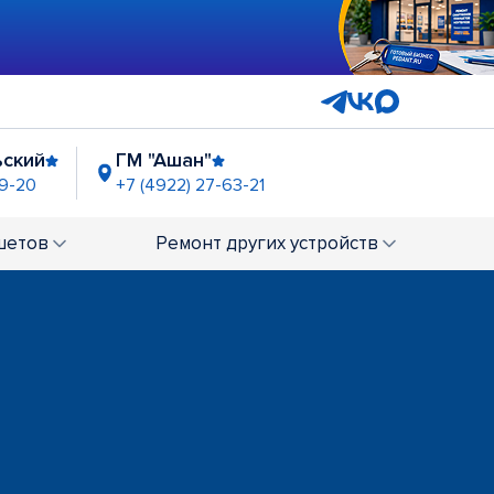
ьский
ГМ "Ашан"
99-20
+7 (4922) 27-63-21
шетов
Ремонт
других устройств