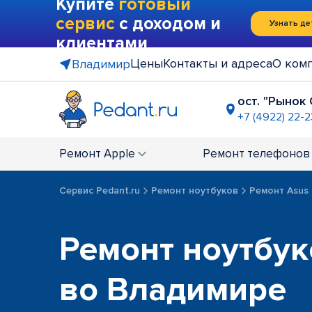
Купите
готовый
сервис
с доходом и
Узнать де
клиентами
Цены
Контакты и адреса
О ком
Владимир
ост. "Рынок
+7 (4922) 22-
ост. "Зол
+7 (4922) 4
Ремонт
Apple
Ремонт
телефонов
Сервис Pedant.ru
Ремонт ноутбуков
Ремонт Asus
Ремонт ноутбук
во Владимире