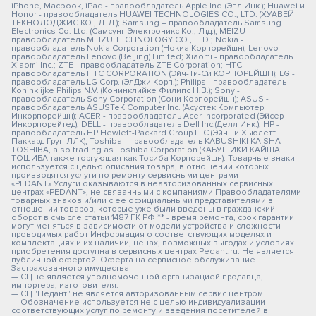
iPhone, Macbook, iPad - правообладатель Apple Inc. (Эпл Инк.); Huawei и
Honor - правообладатель HUAWEI TECHNOLOGIES CO., LTD. (ХУАВЕЙ
ТЕКНОЛОДЖИС КО., ЛТД.); Samsung – правообладатель Samsung
Electronics Co. Ltd. (Самсунг Электроникс Ко., Лтд.); MEIZU -
правообладатель MEIZU TECHNOLOGY CO., LTD.; Nokia -
правообладатель Nokia Corporation (Нокиа Корпорейшн); Lenovo -
правообладатель Lenovo (Beijing) Limited; Xiaomi - правообладатель
Xiaomi Inc.; ZTE - правообладатель ZTE Corporation; HTC -
правообладатель HTC CORPORATION (Эйч-Ти-Си КОРПОРЕЙШН); LG -
правообладатель LG Corp. (ЭлДжи Корп.); Philips - правообладатель
Koninklijke Philips N.V. (Конинклийке Филипс Н.В.); Sony -
правообладатель Sony Corporation (Сони Корпорейшн); ASUS -
правообладатель ASUSTeK Computer Inc. (Асустек Компьютер
Инкорпорейшн); ACER - правообладатель Acer Incorporated (Эйсер
Инкорпорейтед); DELL - правообладатель Dell Inc.(Делл Инк.); HP -
правообладатель HP Hewlett-Packard Group LLC (ЭйчПи Хьюлетт
Паккард Груп ЛЛК); Toshiba - правообладатель KABUSHIKI KAISHA
TOSHIBA, also trading as Toshiba Corporation (КАБУШИКИ КАЙША
ТОШИБА также торгующая как Тосиба Корпорейшн). Товарные знаки
используется с целью описания товара, в отношении которых
производятся услуги по ремонту сервисными центрами
«PEDANT».Услуги оказываются в неавторизованных сервисных
центрах «PEDANT», не связанными с компаниями Правообладателями
товарных знаков и/или с ее официальными представителями в
отношении товаров, которые уже были введены в гражданский
оборот в смысле статьи 1487 ГК РФ ** - время ремонта, срок гарантии
могут меняться в зависимости от модели устройства и сложности
проводимых работ Информация о соответствующих моделях и
комплектациях и их наличии, ценах, возможных выгодах и условиях
приобретения доступна в сервисных центрах Pedant.ru. Не является
публичной офертой. Оферта на сервисное обслуживание
Застрахованного имущества
— СЦ не является уполномоченной организацией продавца,
импортера, изготовителя.
— СЦ "Педант" не является авторизованным сервис центром.
— Обозначение используется не с целью индивидуализации
соответствующих услуг по ремонту и введения посетителей в