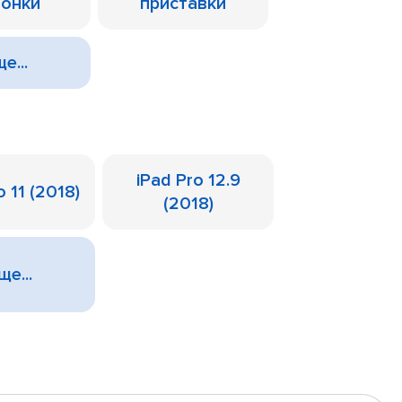
лонки
приставки
е...
iPad Pro 12.9
o 11 (2018)
(2018)
ще...