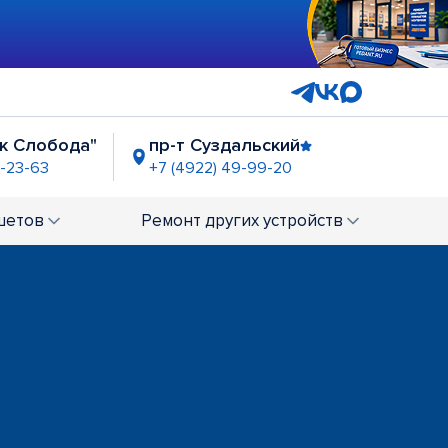
ок Слобода"
пр-т Суздальский
2-23-63
+7 (4922) 49-99-20
шетов
Ремонт
других устройств