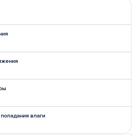
ния
ижения
ры
 попадания влаги