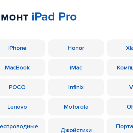
емонт
iPad Pro
iPhone
Honor
Xi
MacBook
iMac
Комп
POCO
Infinix
V
Lenovo
Motorola
O
еспроводные
Порт
Джойстики