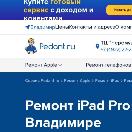
Купите
готовый
сервис
с доходом и
Узнать де
клиентами
Цены
Контакты и адреса
О ком
Владимир
ТЦ "Черему
+7 (4922) 22-
ГМ "Ашан"
+7 (4922) 27
Ремонт
Apple
Ремонт
телефонов
Сервис Pedant.ru
Ремонт Apple
Ремонт iPad
Рем
Ремонт iPad Pro
Владимире