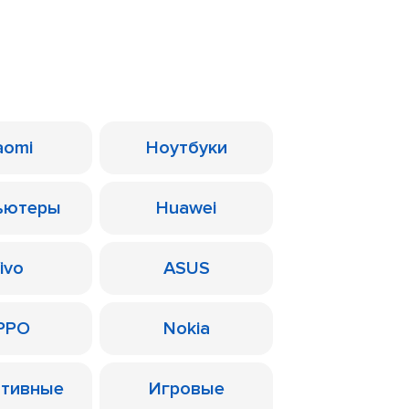
aomi
Ноутбуки
ьютеры
Huawei
ivo
ASUS
PPO
Nokia
ативные
Игровые