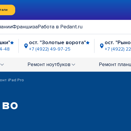
тали
пании
Франшиза
Работа в Pedant.ru
шки"
ост. "Золотые ворота"
ост. "Рын
24-48
+7 (4922) 49-97-25
+7 (4922) 2
-63-21
Ремонт
ноутбуков
Ремонт
план
онт iPad Pro
 во