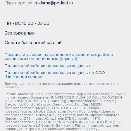
Партнерство:
reklama@pedant.ru
ПН - ВС 10:00 - 22:00
Без выходных
Оплата банковской картой
Правила и условия на выполнение ремонтных работ в
сервисном центре типовые (единые)
Политика обработки персональных данных
Политика обработки персональных данных в ООО
"Цифровой сервис"
Для улучшения качества обслуживания ваш разговор может быть
записан
iPhone, Macbook, iPad - правообладатель Apple Inc. (Эпл Инк.); Huawei и
Honor - правообладатель HUAWEI TECHNOLOGIES CO., LTD. (ХУАВЕЙ
ТЕКНОЛОДЖИС КО., ЛТД.); Samsung – правообладатель Samsung
Electronics Co. Ltd. (Самсунг Электроникс Ко., Лтд.); MEIZU -
правообладатель MEIZU TECHNOLOGY CO., LTD.; Nokia -
правообладатель Nokia Corporation (Нокиа Корпорейшн); Lenovo -
правообладатель Lenovo (Beijing) Limited; Xiaomi - правообладатель
Xiaomi Inc.; ZTE - правообладатель ZTE Corporation; HTC -
правообладатель HTC CORPORATION (Эйч-Ти-Си КОРПОРЕЙШН); LG -
правообладатель LG Corp. (ЭлДжи Корп.); Philips - правообладатель
Koninklijke Philips N.V. (Конинклийке Филипс Н.В.); Sony -