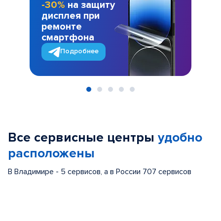
-30%
на защиту
дисплея при
ремонте
смартфона
Подробнее
Item
1
of
Все сервисные центры
удобно
5
расположены
В Владимире - 5 сервисов, а в России 707 сервисов