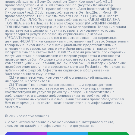
правообладатель Sony Corporation (Сони Корпорейшн); ASUS -
правообладатель ASUSTeK Computer Inc. (Асустек Компьютер
Инкорпорейшн); ACER - правообладатель Acer Incorporated (Эйсер
Инкорпорейтед); DELL - правообладатель Dell Inc.(Делл Инк.); HP -
правообладатель HP Hewlett-Packard Group LLC (ЭйчПи Хьюлетт
Паккард Груп ЛЛК); Toshiba - правообладатель KABUSHIKI KAISHA
TOSHIBA, also trading as Toshiba Corporation (КАБУШИКИ КАЙША
ТОШИБА также торгующая как Тосиба Корпорейшн). Товарные знаки
используется с целью описания товара, в отношении которых
производятся услуги по ремонту сервисными центрами
«PEDANT».Услуги оказываются в неавторизованных сервисных
центрах «PEDANT», не связанными с компаниями Правообладателями
товарных знаков и/или с ее официальными представителями в
отношении товаров, которые уже были введены в гражданский
оборот в смысле статьи 1487 ГК РФ ** - время ремонта, срок гарантии
могут меняться в зависимости от модели устройства и сложности
проводимых работ Информация о соответствующих моделях и
комплектациях и их наличии, ценах, возможных выгодах и условиях
приобретения доступна в сервисных центрах Pedant.ru. Не является
публичной офертой. Оферта на сервисное обслуживание
Застрахованного имущества
— СЦ не является уполномоченной организацией продавца,
импортера, изготовителя.
— СЦ "Педант" не является авторизованным сервис центром.
— Обозначение используется не с целью индивидуализации
соответствующих услуг по ремонту и введения посетителей в
заблуждение, а с целью информирования потребителей о
предоставляемых услугах в отношении техники правообладателей.
Вся информация на сайте носит исключительно информационный
характер.
© 2026 pedant-vladimir.ru
Любое использование либо копирование материалов сайта,
элементов дизайна и оформления не допускается.