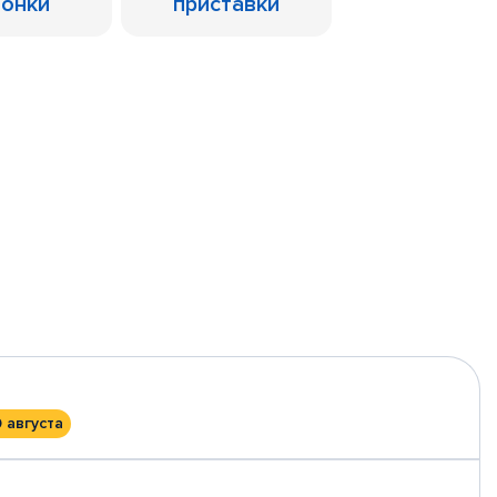
лонки
приставки
0 августа