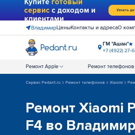
Купите
готовый
сервис
с доходом и
Узнать де
клиентами
Цены
Контакты и адреса
О ком
Владимир
ГМ "Ашан"
+7 (4922) 27-6
ТЦ "Чере
+7 (4922) 2
Ремонт
Apple
Ремонт
телефонов
Сервис Pedant.ru
Ремонт телефонов
Xiaomi
Рем
Ремонт Xiaomi P
F4 во Владими