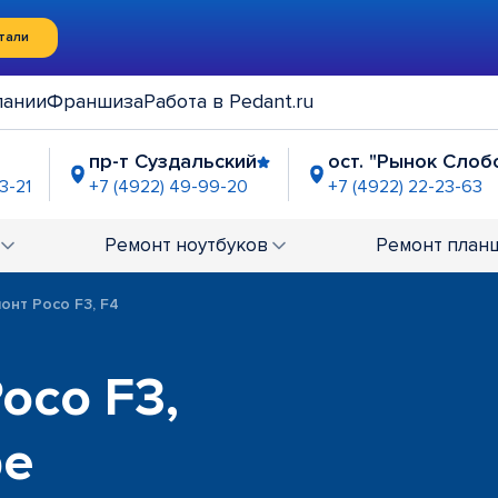
тали
пании
Франшиза
Работа в Pedant.ru
пр-т Суздальский
ост. "Рынок Слоб
3-21
+7 (4922) 49-99-20
+7 (4922) 22-23-63
мушки"
2-24-48
Ремонт
ноутбуков
Ремонт
план
онт Poco F3, F4
oco F3,
ре