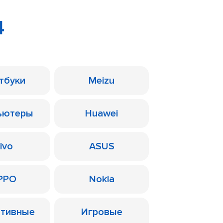
4
тбуки
Meizu
ьютеры
Huawei
ivo
ASUS
PPO
Nokia
ативные
Игровые