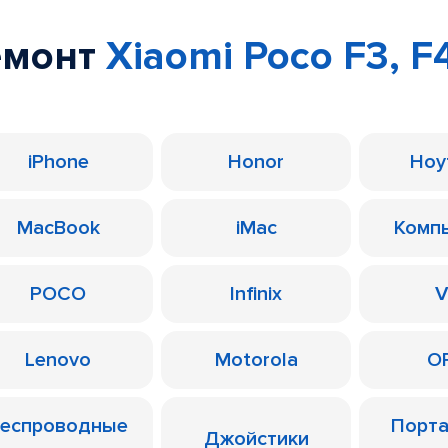
емонт
Xiaomi Poco F3, F
iPhone
Honor
Ноу
MacBook
iMac
Комп
POCO
Infinix
V
Lenovo
Motorola
O
еспроводные
Порт
Джойстики