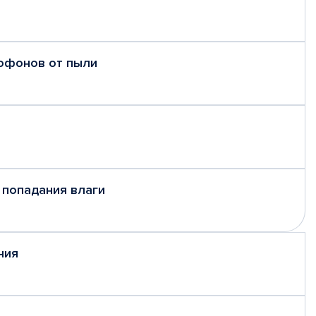
рофонов от пыли
 попадания влаги
ния