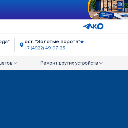
ода"
ост. "Золотые ворота"
+7 (4922) 49-97-25
шетов
Ремонт
других устройств