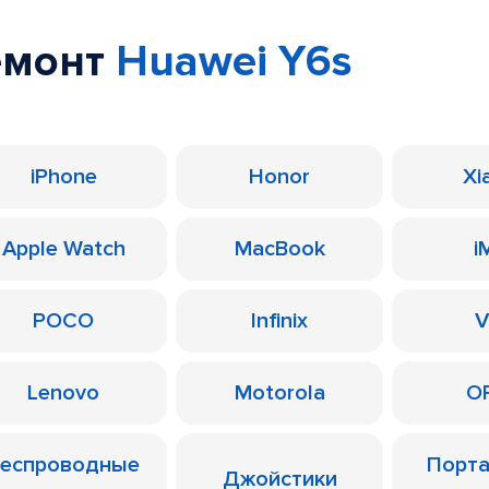
емонт
Huawei Y6s
iPhone
Honor
Xi
Apple Watch
MacBook
i
POCO
Infinix
V
Lenovo
Motorola
O
еспроводные
Порт
Джойстики