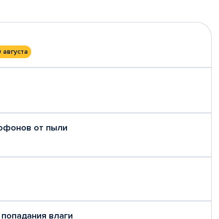
0 августа
рофонов от пыли
 попадания влаги