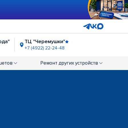
ода"
ТЦ "Черемушки"
+7 (4922) 22-24-48
шетов
Ремонт
других устройств