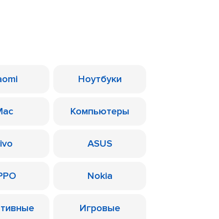
aomi
Ноутбуки
Mac
Компьютеры
ivo
ASUS
PPO
Nokia
ативные
Игровые