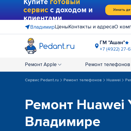
Купите
готовый
сервис
с доходом и
Узнать де
клиентами
Цены
Контакты и адреса
О ком
Владимир
ГМ "Ашан"
+7 (4922) 27-6
ост. "Зол
+7 (4922) 4
Ремонт
Apple
Ремонт
телефонов
Сервис Pedant.ru
Ремонт телефонов
Huawei
Ре
Ремонт Huawei 
Владимире