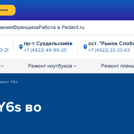
тали
пании
Франшиза
Работа в Pedant.ru
пр-т Суздальский
ост. "Рынок Слоб
3-21
+7 (4922) 49-99-20
+7 (4922) 22-23-63
отые ворота"
9-97-25
Ремонт
ноутбуков
Ремонт
план
монт Y6s
Y6s во