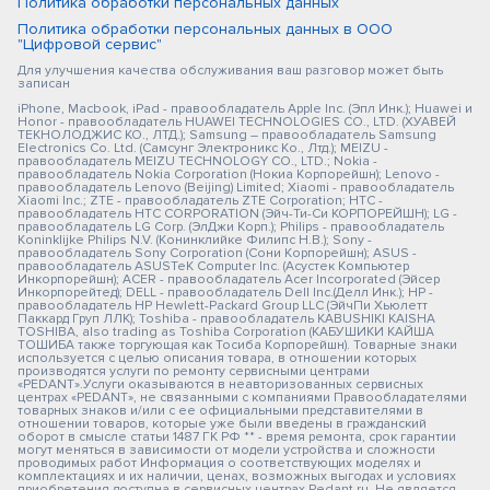
Политика обработки персональных данных
Политика обработки персональных данных в ООО
"Цифровой сервис"
Для улучшения качества обслуживания ваш разговор может быть
записан
iPhone, Macbook, iPad - правообладатель Apple Inc. (Эпл Инк.); Huawei и
Honor - правообладатель HUAWEI TECHNOLOGIES CO., LTD. (ХУАВЕЙ
ТЕКНОЛОДЖИС КО., ЛТД.); Samsung – правообладатель Samsung
Electronics Co. Ltd. (Самсунг Электроникс Ко., Лтд.); MEIZU -
правообладатель MEIZU TECHNOLOGY CO., LTD.; Nokia -
правообладатель Nokia Corporation (Нокиа Корпорейшн); Lenovo -
правообладатель Lenovo (Beijing) Limited; Xiaomi - правообладатель
Xiaomi Inc.; ZTE - правообладатель ZTE Corporation; HTC -
правообладатель HTC CORPORATION (Эйч-Ти-Си КОРПОРЕЙШН); LG -
правообладатель LG Corp. (ЭлДжи Корп.); Philips - правообладатель
Koninklijke Philips N.V. (Конинклийке Филипс Н.В.); Sony -
правообладатель Sony Corporation (Сони Корпорейшн); ASUS -
правообладатель ASUSTeK Computer Inc. (Асустек Компьютер
Инкорпорейшн); ACER - правообладатель Acer Incorporated (Эйсер
Инкорпорейтед); DELL - правообладатель Dell Inc.(Делл Инк.); HP -
правообладатель HP Hewlett-Packard Group LLC (ЭйчПи Хьюлетт
Паккард Груп ЛЛК); Toshiba - правообладатель KABUSHIKI KAISHA
TOSHIBA, also trading as Toshiba Corporation (КАБУШИКИ КАЙША
ТОШИБА также торгующая как Тосиба Корпорейшн). Товарные знаки
используется с целью описания товара, в отношении которых
производятся услуги по ремонту сервисными центрами
«PEDANT».Услуги оказываются в неавторизованных сервисных
центрах «PEDANT», не связанными с компаниями Правообладателями
товарных знаков и/или с ее официальными представителями в
отношении товаров, которые уже были введены в гражданский
оборот в смысле статьи 1487 ГК РФ ** - время ремонта, срок гарантии
могут меняться в зависимости от модели устройства и сложности
проводимых работ Информация о соответствующих моделях и
комплектациях и их наличии, ценах, возможных выгодах и условиях
приобретения доступна в сервисных центрах Pedant.ru. Не является