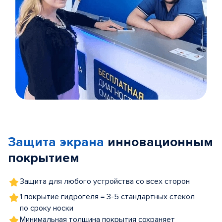
Item
1
of
Защита экрана
инновационным
5
покрытием
Защита для любого устройства со всех сторон
1 покрытие гидрогеля = 3-5 стандартных стекол
по сроку носки
Минимальная толщина покрытия сохраняет