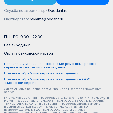
Служба поддержки:
spk@pedant.ru
Партнерство:
reklama@pedant.ru
ПН - ВС 10:00 - 22:00
Без выходных
Оплата банковской картой
Правила и условия на выполнение ремонтных работ в
сервисном центре типовые (единые)
Политика обработки персональных данных
Политика обработки персональных данных в ООО
"Цифровой сервис"
Для улучшения качества обслуживания ваш разговор может быть
записан
iPhone, Macbook, iPad - правообладатель Apple Inc. (Эпл Инк.); Huawei и
Honor - правообладатель HUAWEI TECHNOLOGIES CO., LTD. (ХУАВЕЙ
ТЕКНОЛОДЖИС КО., ЛТД.); Samsung – правообладатель Samsung
Electronics Co. Ltd. (Самсунг Электроникс Ко., Лтд.); MEIZU -
правообладатель MEIZU TECHNOLOGY CO., LTD.; Nokia -
правообладатель Nokia Corporation (Нокиа Корпорейшн); Lenovo -