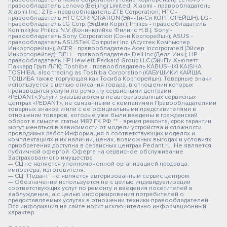
правообладатель Lenovo (Beijing) Limited; Xiaomi - правообладатель
Xiaomi Inc.; ZTE - правообладатель ZTE Corporation; HTC -
правообладатель HTC CORPORATION (Эйч-Ти-Си КОРПОРЕЙШН); LG -
правообладатель LG Corp. (ЭлДжи Корп.); Philips - правообладатель
Koninklijke Philips N.V. (Конинклийке Филипс Н.В.); Sony -
правообладатель Sony Corporation (Сони Корпорейшн); ASUS -
правообладатель ASUSTeK Computer Inc. (Асустек Компьютер
Инкорпорейшн); ACER - правообладатель Acer Incorporated (Эйсер
Инкорпорейтед); DELL - правообладатель Dell Inc.(Делл Инк.); HP -
правообладатель HP Hewlett-Packard Group LLC (ЭйчПи Хьюлетт
Паккард Груп ЛЛК); Toshiba - правообладатель KABUSHIKI KAISHA
TOSHIBA, also trading as Toshiba Corporation (КАБУШИКИ КАЙША
ТОШИБА также торгующая как Тосиба Корпорейшн). Товарные знаки
используется с целью описания товара, в отношении которых
производятся услуги по ремонту сервисными центрами
«PEDANT».Услуги оказываются в неавторизованных сервисных
центрах «PEDANT», не связанными с компаниями Правообладателями
товарных знаков и/или с ее официальными представителями в
отношении товаров, которые уже были введены в гражданский
оборот в смысле статьи 1487 ГК РФ ** - время ремонта, срок гарантии
могут меняться в зависимости от модели устройства и сложности
проводимых работ Информация о соответствующих моделях и
комплектациях и их наличии, ценах, возможных выгодах и условиях
приобретения доступна в сервисных центрах Pedant.ru. Не является
публичной офертой. Оферта на сервисное обслуживание
Застрахованного имущества
— СЦ не является уполномоченной организацией продавца,
импортера, изготовителя.
— СЦ "Педант" не является авторизованным сервис центром.
— Обозначение используется не с целью индивидуализации
соответствующих услуг по ремонту и введения посетителей в
заблуждение, а с целью информирования потребителей о
предоставляемых услугах в отношении техники правообладателей.
Вся информация на сайте носит исключительно информационный
характер.