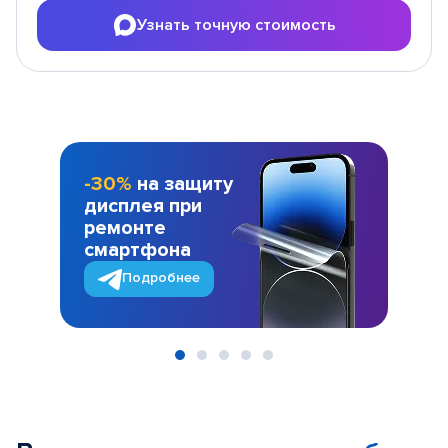
Узнать точную стоимость
-30%
на защиту
дисплея при
ремонте
смартфона
Подробнее
Item
1
of