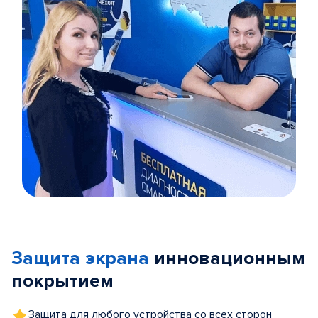
Item
1
of
Защита экрана
инновационным
5
покрытием
Защита для любого устройства со всех сторон