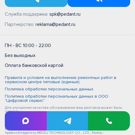
Служба поддержки:
spk@pedant.ru
Партнерство:
reklama@pedant.ru
ПН - ВС 10:00 - 22:00
Без выходных
Оплата банковской картой
Правила и условия на выполнение ремонтных работ в
сервисном центре типовые (единые)
Политика обработки персональных данных
Политика обработки персональных данных в ООО
"Цифровой сервис"
Для улучшения качества обслуживания ваш разговор может быть
записан
iPhone, Macbook, iPad - правообладатель Apple Inc. (Эпл Инк.); Huawei и
Honor - правообладатель HUAWEI TECHNOLOGIES CO., LTD. (ХУАВЕЙ
ТЕКНОЛОДЖИС КО., ЛТД.); Samsung – правообладатель Samsung
Electronics Co. Ltd. (Самсунг Электроникс Ко., Лтд.); MEIZU -
правообладатель MEIZU TECHNOLOGY CO., LTD.; Nokia -