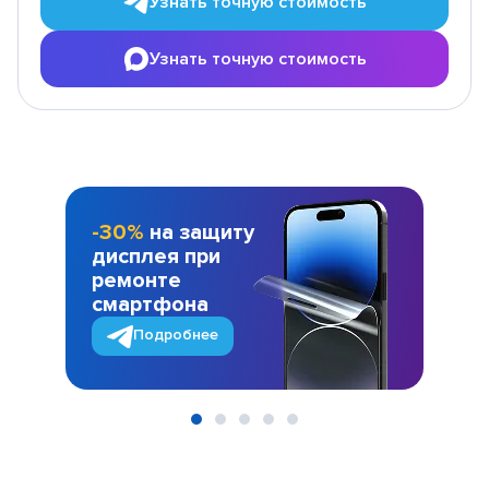
Узнать точную стоимость
Узнать точную стоимость
-30%
на защиту
дисплея при
ремонте
смартфона
Подробнее
Item
1