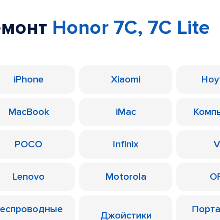
емонт
Honor 7C, 7C Lite
iPhone
Xiaomi
Ноу
MacBook
iMac
Комп
POCO
Infinix
V
Lenovo
Motorola
O
еспроводные
Порт
Джойстики