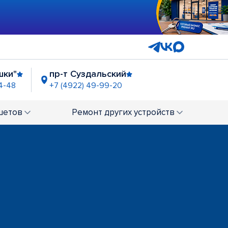
шки"
пр-т Суздальский
4-48
+7 (4922) 49-99-20
шетов
Ремонт
других устройств