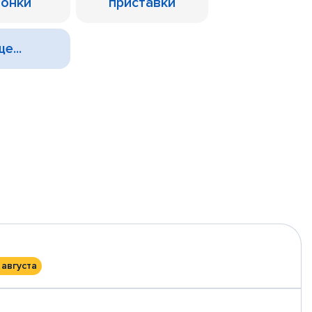
лонки
приставки
е...
 августа