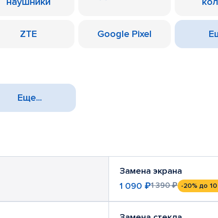
наушники
ко
ZTE
Google Pixel
Ещ
Еще...
Замена экрана
1 090 ₽
1 390 ₽
-20%
до 10
Замена стекла