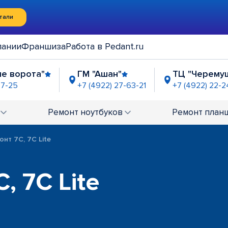
тали
пании
Франшиза
Работа в Pedant.ru
ые ворота"
ГМ "Ашан"
ТЦ "Черему
97-25
+7 (4922) 27-63-21
+7 (4922) 22-2
ок Слобода"
2-23-63
Ремонт
ноутбуков
Ремонт
план
онт 7C, 7C Lite
, 7C Lite