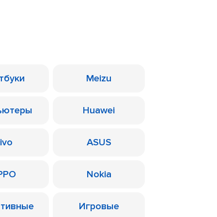
тбуки
Meizu
ьютеры
Huawei
ivo
ASUS
PPO
Nokia
ативные
Игровые