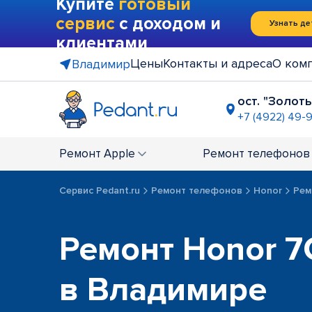
Купите
готовый
сервис
с доходом и
Узнать де
клиентами
Цены
Контакты и адреса
О ком
Владимир
ост. "Золот
+7 (4922) 49-
ост. "Рын
+7 (4922) 2
Ремонт
Apple
Ремонт
телефонов
Сервис Pedant.ru
Ремонт телефонов
Honor
Рем
Ремонт Honor 7C
в Владимире