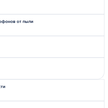
рофонов от пыли
сти