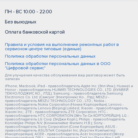
ПН - ВС 10:00 - 22:00
Без выходных
Оплата банковской картой
Правила и условия на выполнение ремонтных работ в
сервисном центре типовые (единые)
Политика обработки персональных данных
Политика обработки персональных данных в ООО
"Цифровой сервис"
Для улучшения качества обслуживания ваш разговор может быть
записан
iPhone, Macbook, iPad - правообладатель Apple Inc. (Эпл Инк.); Huawei и
Honor - правообладатель HUAWEI TECHNOLOGIES CO., LTD. (ХУАВЕЙ
ТЕКНОЛОДЖИС КО., ЛТД.); Samsung – правообладатель Samsung
Electronics Co. Ltd. (Самсунг Электроникс Ко., Лтд.); MEIZU -
правообладатель MEIZU TECHNOLOGY CO., LTD.; Nokia -
правообладатель Nokia Corporation (Нокиа Корпорейшн); Lenovo -
правообладатель Lenovo (Beijing) Limited; Xiaomi - правообладатель
Xiaomi Inc.; ZTE - правообладатель ZTE Corporation; HTC -
правообладатель HTC CORPORATION (Эйч-Ти-Си КОРПОРЕЙШН); LG -
правообладатель LG Corp. (ЭлДжи Корп.); Philips - правообладатель
Koninklijke Philips N.V. (Конинклийке Филипс Н.В.); Sony -
правообладатель Sony Corporation (Сони Корпорейшн); ASUS -
правообладатель ASUSTeK Computer Inc. (Асустек Компьютер
Инкорпорейшн); ACER - правообладатель Acer Incorporated (Эйсер
Инкорпорейтед); DELL - правообладатель Dell Inc.(Делл Инк.); HP -