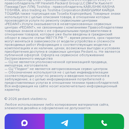
правообладатель HP Hewlett-Packard Group LLC (ЭйчПи Хьюлетт
Паккард Груп ЛЛК); Toshiba - правообладатель KABUSHIKI KAISHA
TOSHIBA, also trading as Toshiba Corporation (КАБУШИКИ КАЙША
ТОШИБА также торгующая как Тосиба Корпорейшн). Товарные знаки
используется с целью описания товара, в отношении которых
производятся услуги по ремонту сервисными центрами
«PEDANT».Услуги оказываются в неавторизованных сервисных
центрах «PEDANT», не связанными с компаниями Правообладателями
товарных знаков и/или с ее официальными представителями в
отношении товаров, которые уже были введены в гражданский
оборот в смысле статьи 1487 ГК РФ ** - время ремонта, срок гарантии
могут меняться в зависимости от модели устройства и сложности
проводимых работ Информация о соответствующих моделях и
комплектациях и их наличии, ценах, возможных выгодах и условиях
приобретения доступна в сервисных центрах Pedant.ru. Не является
публичной офертой. Оферта на сервисное обслуживание
Застрахованного имущества
— СЦ не является уполномоченной организацией продавца,
импортера, изготовителя.
— СЦ "Педант" не является авторизованным сервис центром.
— Обозначение используется не с целью индивидуализации
соответствующих услуг по ремонту и введения посетителей в
заблуждение, а с целью информирования потребителей о
предоставляемых услугах в отношении техники правообладателей.
Вся информация на сайте носит исключительно информационный
характер.
© 2026 pedant-vladimir.ru
Любое использование либо копирование материалов сайта,
элементов дизайна и оформления не допускается.