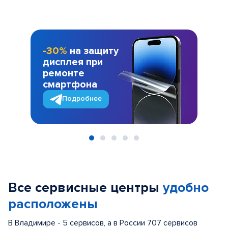
-30%
на защиту
дисплея при
ремонте
смартфона
Подробнее
Item
1
of
Все сервисные центры
удобно
5
расположены
В Владимире - 5 сервисов, а в России 707 сервисов