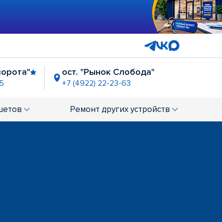
ворота"
ост. "Рынок Слобода"
25
+7 (4922) 22-23-63
шетов
Ремонт
других устройств