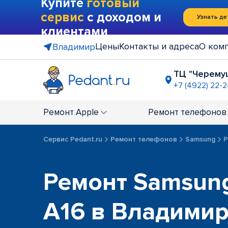
Купите
готовый
сервис
с доходом и
Узнать де
клиентами
Цены
Контакты и адреса
О ком
Владимир
ТЦ "Черему
+7 (4922) 22-
ГМ "Ашан"
+7 (4922) 27
Ремонт
Apple
Ремонт
телефонов
Сервис Pedant.ru
Ремонт телефонов
Samsung
Р
Ремонт Samsung
A16 в Владими