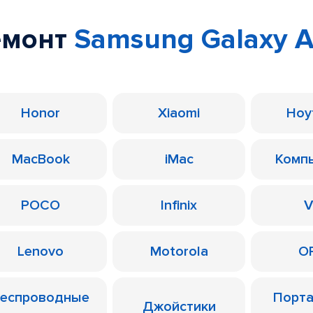
емонт
Samsung Galaxy A
Honor
Xiaomi
Ноу
MacBook
iMac
Комп
POCO
Infinix
V
Lenovo
Motorola
O
еспроводные
Порт
Джойстики