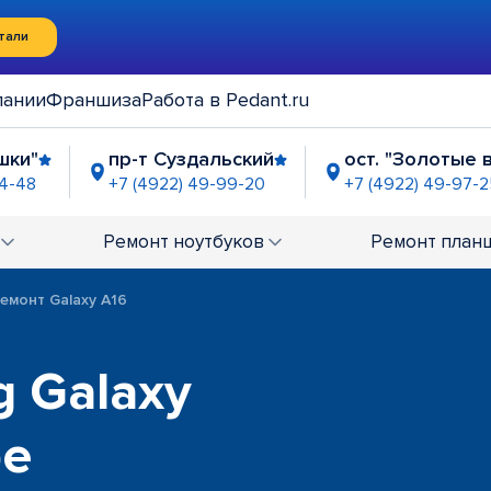
тали
пании
Франшиза
Работа в Pedant.ru
шки"
пр-т Суздальский
ост. "Золотые 
24-48
+7 (4922) 49-99-20
+7 (4922) 49-97-
-63-21
Ремонт
ноутбуков
Ремонт
план
емонт Galaxy A16
 Galaxy
ре