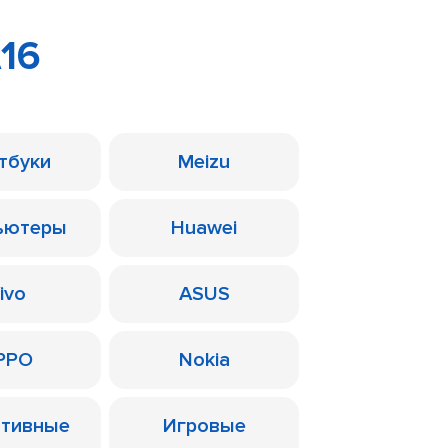
16
тбуки
Meizu
ьютеры
Huawei
ivo
ASUS
PPO
Nokia
ативные
Игровые