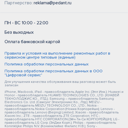
Партнерство:
reklama@pedant.ru
ПН - ВС 10:00 - 22:00
Без выходных
Оплата банковской картой
Правила и условия на выполнение ремонтных работ в
сервисном центре типовые (единые)
Политика обработки персональных данных
Политика обработки персональных данных в ООО
"Цифровой сервис"
Для улучшения качества обслуживания ваш разговор может быть
записан
iPhone, Macbook, iPad - правообладатель Apple Inc. (Эпл Инк.); Huawei и
Honor - правообладатель HUAWEI TECHNOLOGIES CO., LTD. (ХУАВЕЙ
ТЕКНОЛОДЖИС КО., ЛТД.); Samsung – правообладатель Samsung
Electronics Co. Ltd. (Самсунг Электроникс Ко., Лтд.); MEIZU -
правообладатель MEIZU TECHNOLOGY CO., LTD.; Nokia -
правообладатель Nokia Corporation (Нокиа Корпорейшн); Lenovo -
правообладатель Lenovo (Beijing) Limited; Xiaomi - правообладатель
Xiaomi Inc.; ZTE - правообладатель ZTE Corporation; HTC -
правообладатель HTC CORPORATION (Эйч-Ти-Си КОРПОРЕЙШН); LG -
правообладатель LG Corp. (ЭлДжи Корп.); Philips - правообладатель
Koninklijke Philips N.V. (Конинклийке Филипс Н.В.); Sony -