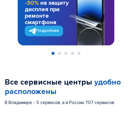
-30%
на защиту
дисплея при
ремонте
смартфона
Подробнее
Item
1
of
Все сервисные центры
удобно
5
расположены
В Владимире - 5 сервисов, а в России 707 сервисов