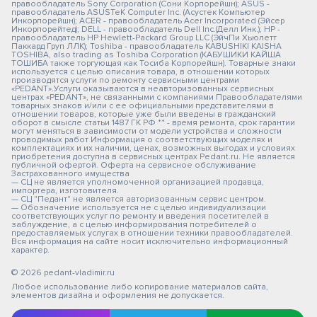
правообладатель Sony Corporation (Сони Корпорейшн); ASUS -
правообладатель ASUSTeK Computer Inc. (Асустек Компьютер
Инкорпорейшн); ACER - правообладатель Acer Incorporated (Эйсер
Инкорпорейтед); DELL - правообладатель Dell Inc.(Делл Инк.); HP -
правообладатель HP Hewlett-Packard Group LLC (ЭйчПи Хьюлетт
Паккард Груп ЛЛК); Toshiba - правообладатель KABUSHIKI KAISHA
TOSHIBA, also trading as Toshiba Corporation (КАБУШИКИ КАЙША
ТОШИБА также торгующая как Тосиба Корпорейшн). Товарные знаки
используется с целью описания товара, в отношении которых
производятся услуги по ремонту сервисными центрами
«PEDANT».Услуги оказываются в неавторизованных сервисных
центрах «PEDANT», не связанными с компаниями Правообладателями
товарных знаков и/или с ее официальными представителями в
отношении товаров, которые уже были введены в гражданский
оборот в смысле статьи 1487 ГК РФ ** - время ремонта, срок гарантии
могут меняться в зависимости от модели устройства и сложности
проводимых работ Информация о соответствующих моделях и
комплектациях и их наличии, ценах, возможных выгодах и условиях
приобретения доступна в сервисных центрах Pedant.ru. Не является
публичной офертой. Оферта на сервисное обслуживание
Застрахованного имущества
— СЦ не является уполномоченной организацией продавца,
импортера, изготовителя.
— СЦ "Педант" не является авторизованным сервис центром.
— Обозначение используется не с целью индивидуализации
соответствующих услуг по ремонту и введения посетителей в
заблуждение, а с целью информирования потребителей о
предоставляемых услугах в отношении техники правообладателей.
Вся информация на сайте носит исключительно информационный
характер.
© 2026 pedant-vladimir.ru
Любое использование либо копирование материалов сайта,
элементов дизайна и оформления не допускается.