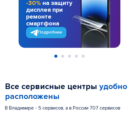
-30%
на защиту
дисплея при
ремонте
смартфона
Подробнее
Item
1
of
Все сервисные центры
удобно
5
расположены
В Владимире - 5 сервисов, а в России 707 сервисов