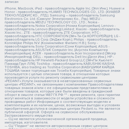
записан
iPhone, Macbook, iPad - правообладатель Apple Inc. (Эпл Инк.); Huawei и
Honor - правообладатель HUAWEI TECHNOLOGIES CO., LTD. (ХУАВЕЙ
ТЕКНОЛОДЖИС КО., ЛТД.); Samsung – правообладатель Samsung
Electronics Co. Ltd. (Самсунг Электроникс Ко., Лтд.); MEIZU -
правообладатель MEIZU TECHNOLOGY CO., LTD.; Nokia -
правообладатель Nokia Corporation (Нокиа Корпорейшн); Lenovo -
правообладатель Lenovo (Beijing) Limited; Xiaomi - правообладатель
Xiaomi Inc.; ZTE - правообладатель ZTE Corporation; HTC -
правообладатель HTC CORPORATION (Эйч-Ти-Си КОРПОРЕЙШН); LG -
правообладатель LG Corp. (ЭлДжи Корп.); Philips - правообладатель
Koninklijke Philips N.V. (Конинклийке Филипс Н.В.); Sony -
правообладатель Sony Corporation (Сони Корпорейшн); ASUS -
правообладатель ASUSTeK Computer Inc. (Асустек Компьютер
Инкорпорейшн); ACER - правообладатель Acer Incorporated (Эйсер
Инкорпорейтед); DELL - правообладатель Dell Inc.(Делл Инк.); HP -
правообладатель HP Hewlett-Packard Group LLC (ЭйчПи Хьюлетт
Паккард Груп ЛЛК); Toshiba - правообладатель KABUSHIKI KAISHA
TOSHIBA, also trading as Toshiba Corporation (КАБУШИКИ КАЙША
ТОШИБА также торгующая как Тосиба Корпорейшн). Товарные знаки
используется с целью описания товара, в отношении которых
производятся услуги по ремонту сервисными центрами
«PEDANT».Услуги оказываются в неавторизованных сервисных
центрах «PEDANT», не связанными с компаниями Правообладателями
товарных знаков и/или с ее официальными представителями в
отношении товаров, которые уже были введены в гражданский
оборот в смысле статьи 1487 ГК РФ ** - время ремонта, срок гарантии
могут меняться в зависимости от модели устройства и сложности
проводимых работ Информация о соответствующих моделях и
комплектациях и их наличии, ценах, возможных выгодах и условиях
приобретения доступна в сервисных центрах Pedant.ru. Не является
публичной офертой. Оферта на сервисное обслуживание
Застрахованного имущества
— СЦ не является уполномоченной организацией продавца,
импортера, изготовителя.
— СЦ "Педант" не является авторизованным сервис центром.