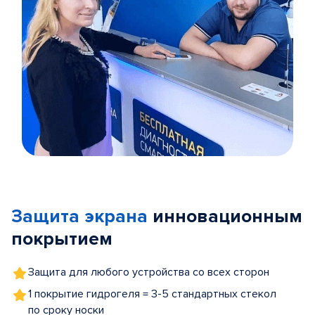
Item
1
of
Защита экрана
инновационным
5
покрытием
Защита для любого устройства со всех сторон
1 покрытие гидрогеля = 3-5 стандартных стекол
по сроку носки