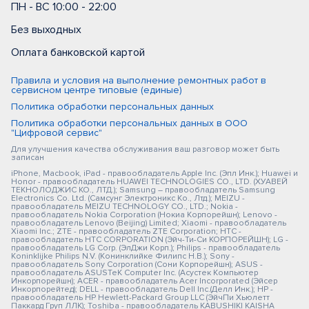
ПН - ВС 10:00 - 22:00
Без выходных
Оплата банковской картой
Правила и условия на выполнение ремонтных работ в
сервисном центре типовые (единые)
Политика обработки персональных данных
Политика обработки персональных данных в ООО
"Цифровой сервис"
Для улучшения качества обслуживания ваш разговор может быть
записан
iPhone, Macbook, iPad - правообладатель Apple Inc. (Эпл Инк.); Huawei и
Honor - правообладатель HUAWEI TECHNOLOGIES CO., LTD. (ХУАВЕЙ
ТЕКНОЛОДЖИС КО., ЛТД.); Samsung – правообладатель Samsung
Electronics Co. Ltd. (Самсунг Электроникс Ко., Лтд.); MEIZU -
правообладатель MEIZU TECHNOLOGY CO., LTD.; Nokia -
правообладатель Nokia Corporation (Нокиа Корпорейшн); Lenovo -
правообладатель Lenovo (Beijing) Limited; Xiaomi - правообладатель
Xiaomi Inc.; ZTE - правообладатель ZTE Corporation; HTC -
правообладатель HTC CORPORATION (Эйч-Ти-Си КОРПОРЕЙШН); LG -
правообладатель LG Corp. (ЭлДжи Корп.); Philips - правообладатель
Koninklijke Philips N.V. (Конинклийке Филипс Н.В.); Sony -
правообладатель Sony Corporation (Сони Корпорейшн); ASUS -
правообладатель ASUSTeK Computer Inc. (Асустек Компьютер
Инкорпорейшн); ACER - правообладатель Acer Incorporated (Эйсер
Инкорпорейтед); DELL - правообладатель Dell Inc.(Делл Инк.); HP -
правообладатель HP Hewlett-Packard Group LLC (ЭйчПи Хьюлетт
Паккард Груп ЛЛК); Toshiba - правообладатель KABUSHIKI KAISHA