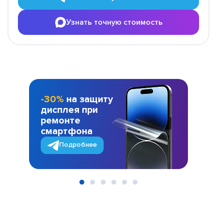
Узнать точную стоимость
-30%
на защиту
дисплея при
ремонте
смартфона
Подробнее
Item
1
of