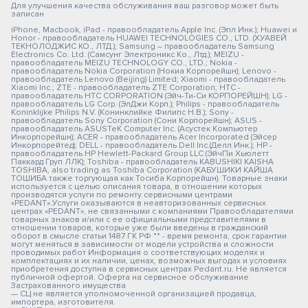
Для улучшения качества обслуживания ваш разговор может быть
записан
iPhone, Macbook, iPad - правообладатель Apple Inc. (Эпл Инк.); Huawei и
Honor - правообладатель HUAWEI TECHNOLOGIES CO., LTD. (ХУАВЕЙ
ТЕКНОЛОДЖИС КО., ЛТД.); Samsung – правообладатель Samsung
Electronics Co. Ltd. (Самсунг Электроникс Ко., Лтд.); MEIZU -
правообладатель MEIZU TECHNOLOGY CO., LTD.; Nokia -
правообладатель Nokia Corporation (Нокиа Корпорейшн); Lenovo -
правообладатель Lenovo (Beijing) Limited; Xiaomi - правообладатель
Xiaomi Inc.; ZTE - правообладатель ZTE Corporation; HTC -
правообладатель HTC CORPORATION (Эйч-Ти-Си КОРПОРЕЙШН); LG -
правообладатель LG Corp. (ЭлДжи Корп.); Philips - правообладатель
Koninklijke Philips N.V. (Конинклийке Филипс Н.В.); Sony -
правообладатель Sony Corporation (Сони Корпорейшн); ASUS -
правообладатель ASUSTeK Computer Inc. (Асустек Компьютер
Инкорпорейшн); ACER - правообладатель Acer Incorporated (Эйсер
Инкорпорейтед); DELL - правообладатель Dell Inc.(Делл Инк.); HP -
правообладатель HP Hewlett-Packard Group LLC (ЭйчПи Хьюлетт
Паккард Груп ЛЛК); Toshiba - правообладатель KABUSHIKI KAISHA
TOSHIBA, also trading as Toshiba Corporation (КАБУШИКИ КАЙША
ТОШИБА также торгующая как Тосиба Корпорейшн). Товарные знаки
используется с целью описания товара, в отношении которых
производятся услуги по ремонту сервисными центрами
«PEDANT».Услуги оказываются в неавторизованных сервисных
центрах «PEDANT», не связанными с компаниями Правообладателями
товарных знаков и/или с ее официальными представителями в
отношении товаров, которые уже были введены в гражданский
оборот в смысле статьи 1487 ГК РФ ** - время ремонта, срок гарантии
могут меняться в зависимости от модели устройства и сложности
проводимых работ Информация о соответствующих моделях и
комплектациях и их наличии, ценах, возможных выгодах и условиях
приобретения доступна в сервисных центрах Pedant.ru. Не является
публичной офертой. Оферта на сервисное обслуживание
Застрахованного имущества
— СЦ не является уполномоченной организацией продавца,
импортера, изготовителя.